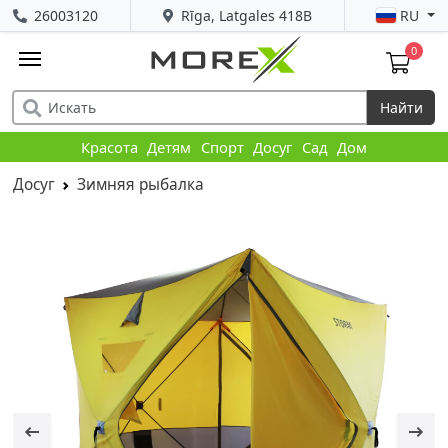
26003120
Rīga, Latgales 418B
RU
0
Найти
Красота
Детям
Спорт
Досуг
Сад
Дом
Досуг
Зимняя рыбалка