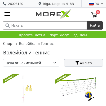
26003120
Rīga, Latgales 418B
RU
0
Найти
Красота
Детям
Спорт
Досуг
Сад
Дом
Спорт
Волейбол и Теннис
Волейбол и Теннис
Фильтр