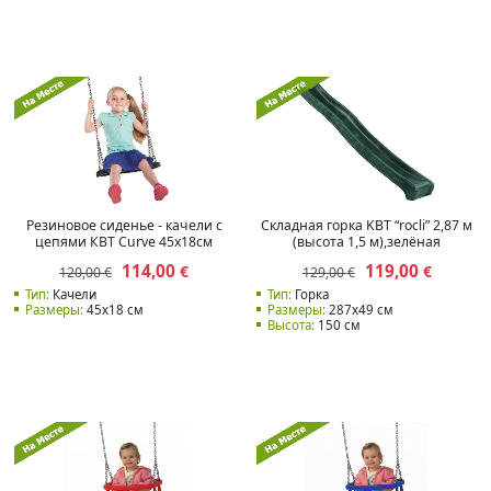
Резиновое сиденье - качели с
Складная горка KBT “rocli” 2,87 м
цепями КВТ Curve 45x18см
(высота 1,5 м),зелёная
114,00
119,00
€
€
120,00 €
129,00 €
Тип:
Качели
Тип:
Горка
Размеры:
45x18 см
Размеры:
287x49 см
Высота:
150 см