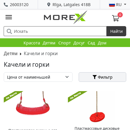
26003120
Rīga, Latgales 418B
RU
0
Найти
Красота
Детям
Спорт
Досуг
Сад
Дом
Детям
Качели и горки
Качели и горки
Фильтр
Пластмассовые дисковые