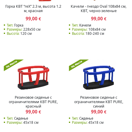
Горка КВТ “reX” 2.3 м, высота 1.2
Качели - гнездо Oval 108x84 см,
м, красная
КВТ, черно-зеленые
99,00
99,00
€
€
Тип:
Горка
Тип:
Качели
Размеры:
228х50 см
Размеры:
108х84 см
Высота:
120 см
Высота:
180-240 см
Резиновое сиденье с
Резиновое сиденье с
ограничителями КВТ PURE,
ограничителями КВТ PURE,
красный
синий
99,00
99,00
€
€
Тип:
Сиденье
Тип:
Сиденье
Размеры:
45x18 см
Размеры:
45x18 см