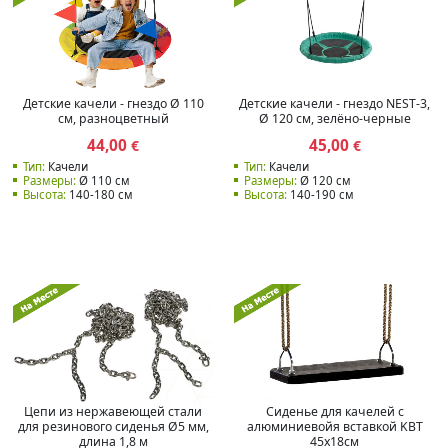
Детские качели - гнездо Ø 110
Детские качели - гнездо NEST-3,
см, разноцветный
Ø 120 см, зелёно-черные
44,00
45,00
€
€
Тип:
Качели
Тип:
Качели
Размеры:
Ø 110 см
Размеры:
Ø 120 см
Высота:
140-180 см
Высота:
140-190 см
Цепи из нержавеющей стали
Сиденье для качелей с
для резинового сиденья Ø5 мм,
алюминиевойя вставкой KBT
длина 1,8 м
45x18см