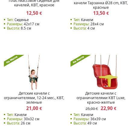
Пластмассовое сиденье для
качели Тарзанка Ø28 cm, КВТ,
качелей, KBT, красное
красные
12,50
13,50
€
€
Тип:
Сиденье
Тип:
Качели
Размеры:
42х17 см
Размеры:
28x4 см
Высота:
8.5 см
Высота:
4 см
Детские качели с
Детские качели с
ограничителями, 12-24 мес., КВТ,
ограничителями КВТ Luxe,
зеленые
красно-желтые
21,00
22,90
€
€
25,00 €
Тип:
Качели
Тип:
Качели
Размеры:
30x32 см
Размеры:
36х39 см
Высота:
26 см
Высота:
49 см