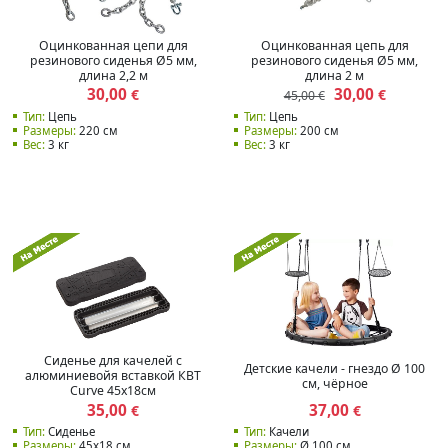
Оцинкованная цепи для
Оцинкованная цепь для
резинового сиденья Ø5 мм,
резинового сиденья Ø5 мм,
длина 2,2 м
длина 2 м
30,00
30,00
€
€
45,00 €
Тип:
Цепь
Тип:
Цепь
Размеры:
220 см
Размеры:
200 см
Вес:
3 кг
Вес:
3 кг
Сиденье для качелей с
Детские качели - гнездо Ø 100
алюминиевойя вставкой КВТ
см, чёрное
Curve 45x18см
35,00
37,00
€
€
Тип:
Сиденье
Тип:
Качели
Размеры:
45x18 см
Размеры:
Ø 100 см