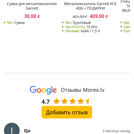
Специа
Сумка для металлоискателя
Металлоискатель Garrett ACE
Stai
Garrett
400i + ПОДАРКИ
(BL008
30,00
409,00
€
€
421,99 €
Тип:
Сумка
Тип:
Грунтовый
Матер
Частота kГц:
10 kHz
Цвет:
Питание:
4xAA / 1.5 V
Разме
Отзывы Morex.lv
4.7
Добавить отзыв
Ilja
2 месяца назад