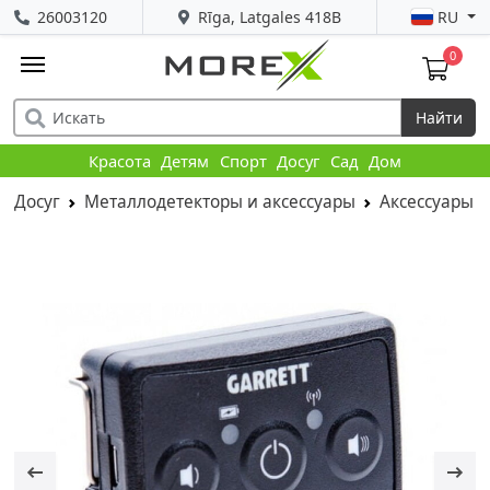
26003120
Rīga, Latgales 418B
RU
0
Найти
Красота
Детям
Спорт
Досуг
Сад
Дом
Досуг
Металлодетекторы и аксессуары
Аксессуары