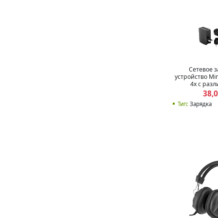
Сетевое 
устройство Mi
4x с раз
адаптерами 
38,
Тип:
Зарядка