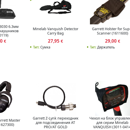
3030 6.3мм
Minelab Vanquish Detector
Garrett Holster for Sup
 наушников
Carry Bag
Scanner (1611600)
0119)
00
27,95
29,00
€
€
€
Тип:
Сумка
Тип:
Держатель
Garrett Z-Lynk переходник
Чехол на блок управле
rett Master
для подсоединения AT
для серии Minelab
1627300)
PRO/AT GOLD
VANQUISH (3011-041