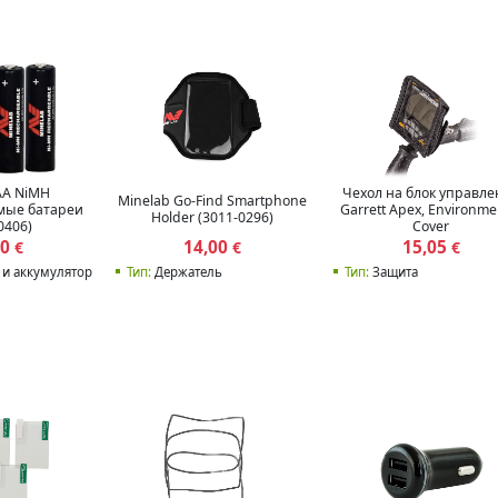
AA NiMH
Чехол на блок управле
Minelab Go-Find Smartphone
мые батареи
Garrett Apex, Environme
Holder (3011-0296)
0406)
Cover
00
14,00
15,05
€
€
€
 и аккумуляторы
Тип:
Держатель
Тип:
Защита