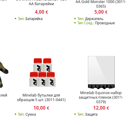
AA Gold Monster 1000 (3011-
AA батарейки
0365)
4,00
5,00
€
€
Тип:
Батарейка
Тип:
Держатель
Тип Соед.:
Проводные
Minelab Equinox набор
елей
Minelab бутылки для
защитных пленок (3011-
образцов 5 шт. (3011-0441)
0379)
10,00
12,00
€
€
Тип:
Сумка
Тип:
Защита