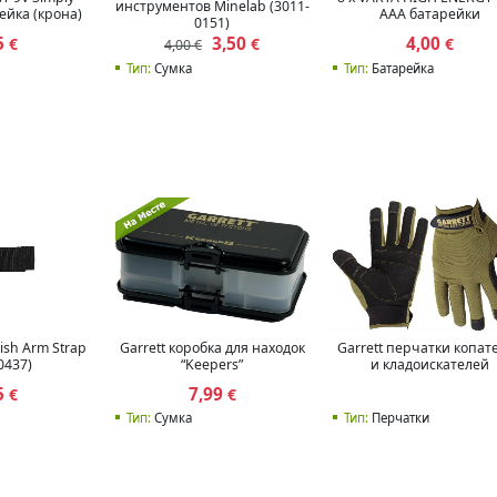
инструментов Minelab (3011-
рейка (крона)
AAA батарейки
0151)
5
3,50
4,00
€
€
€
4,00 €
Тип:
Сумка
Тип:
Батарейка
ish Arm Strap
Garrett коробка для находок
Garrett перчатки копат
0437)
“Keepers”
и кладоискателей
5
7,99
€
€
Тип:
Сумка
Тип:
Перчатки