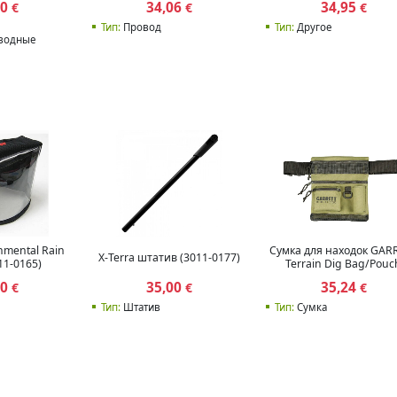
00
34,06
34,95
€
€
€
Тип:
Провод
Тип:
Другое
водные
onmental Rain
Сумка для находок GAR
X-Terra штатив (3011-0177)
11-0165)
Terrain Dig Bag/Pouc
00
35,00
35,24
€
€
€
Тип:
Штатив
Тип:
Сумка