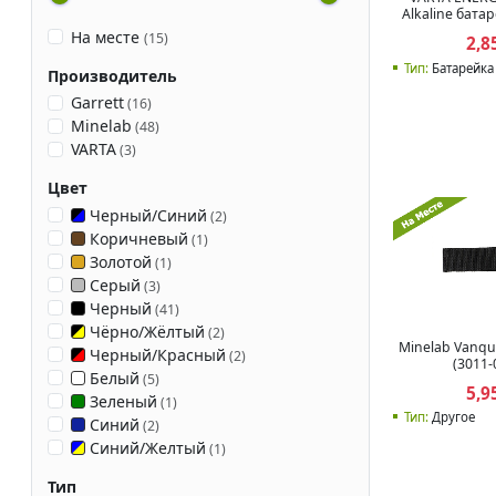
Alkaline бата
На месте
(
15
)
2,8
Тип:
Батарейка
Производитель
Garrett
(
16
)
Minelab
(
48
)
VARTA
(
3
)
Цвет
Черный/Синий
(
2
)
Коричневый
(
1
)
Золотой
(
1
)
Серый
(
3
)
Черный
(
41
)
Чёрно/Жёлтый
(
2
)
Minelab Vanqu
Черный/Красный
(
2
)
(3011-
Белый
(
5
)
5,9
Зеленый
(
1
)
Тип:
Другое
Синий
(
2
)
Синий/Желтый
(
1
)
Тип