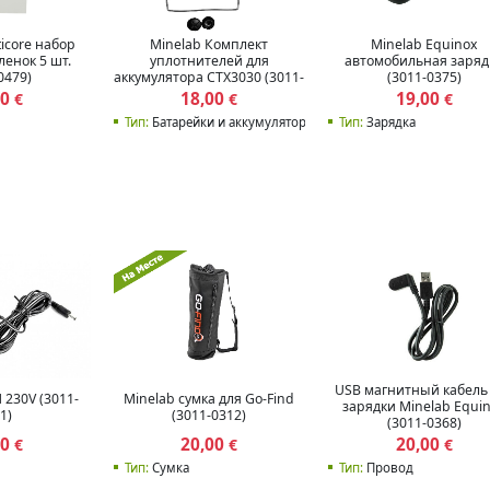
Minelab Комплект
icore набор
Minelab Equinox
уплотнителей для
енок 5 шт.
автомобильная заряд
аккумулятора CTX3030 (3011-
0479)
(3011-0375)
0288)
00
18,00
19,00
€
€
€
Тип:
Батарейки и аккумуляторы
Тип:
Зарядка
USB магнитный кабель
 230V (3011-
Minelab сумка для Go-Find
зарядки Minelab Equi
1)
(3011-0312)
(3011-0368)
00
20,00
20,00
€
€
€
Тип:
Сумка
Тип:
Провод