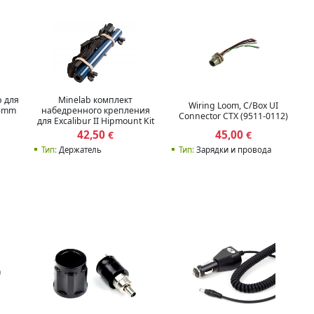
Minelab комплект
р для
Wiring Loom, C/Box UI
набедренного крепления
35mm
Connector CTX (9511-0112)
для Excalibur II Hipmount Kit
(3011-0185)
42,50
45,00
€
€
Тип:
Держатель
Тип:
Зарядки и провода