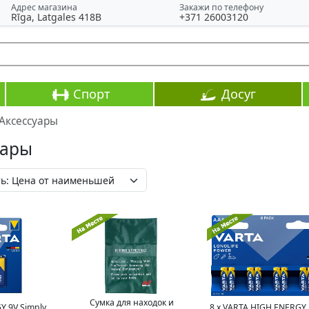
Адрес магазина
Закажи по телефону
Rīga, Latgales 418B
+371 26003120
Спорт
Досуг
Аксессуары
уары
Сумка для находок и
Y 9V Simply
8 x VARTA HIGH ENERGY 