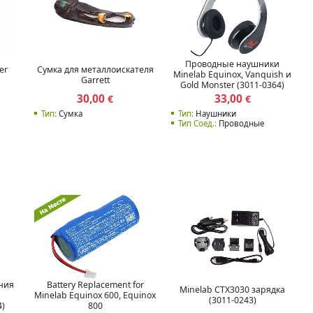
Проводные наушники
er
Сумка для металлоискателя
Minelab Equinox, Vanquish и
Garrett
Gold Monster (3011-0364)
30,00
33,00
€
€
Тип:
Сумка
Тип:
Наушники
Тип Соед.:
Проводные
ния
Battery Replacement for
Minelab CTX3030 зарядка
Minelab Equinox 600, Equinox
(3011-0243)
4)
800