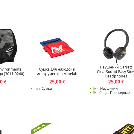
Наушники Garrett
 Environmental
Сумка для находок и
ClearSound Easy Sto
я (3011-0240)
инструментов Minelab
Headphones
00
25,00
25,00
€
€
€
Тип:
Сумка
Тип:
Наушники
Тип Соед.:
Проводные