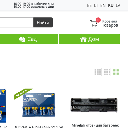
10:00-19:00 в рабочие дни
EE
LT
EN
RU
LV
10:00-17:00 выходные дни
0
Корзина
Найти
Товаров
Сад
Дом
Minelab отсек для батареек
1,5V
8 x VARTA HIGH ENERGY 1,5V