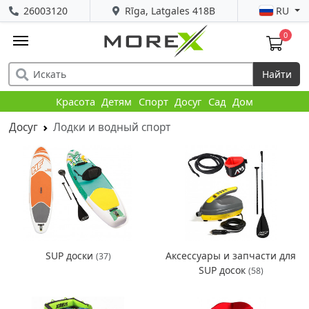
26003120
Rīga, Latgales 418B
RU
0
Найти
Красота
Детям
Спорт
Досуг
Сад
Дом
Досуг
Лодки и водный спорт
SUP доски
Аксессуары и запчасти для
(37)
SUP досок
(58)