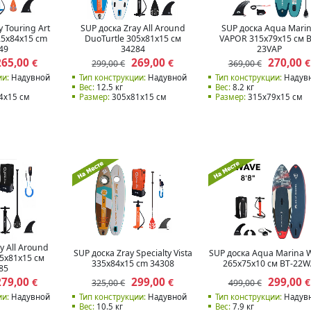
y Touring Art
SUP доска Zray All Around
SUP доска Aqua Mari
25x84x15 cm
DuoTurtle 305x81x15 см
VAPOR 315x79x15 см B
49
34284
23VAP
265,00
269,00
270,00
€
€
€
299,00 €
369,00 €
ии:
Надувной
Тип конструкции:
Надувной
Тип конструкции:
Надув
Вес:
12.5 кг
Вес:
8.2 кг
4x15 см
Размер:
305x81x15 см
Размер:
315x79x15 см
y All Around
SUP доска Zray Specialty Vista
SUP доска Aqua Marina 
5x81x15 см
335x84x15 cm 34308
265x75x10 см BT-22
85
279,00
299,00
299,00
€
€
€
325,00 €
499,00 €
ии:
Надувной
Тип конструкции:
Надувной
Тип конструкции:
Надув
Вес:
10.5 кг
Вес:
7.9 кг