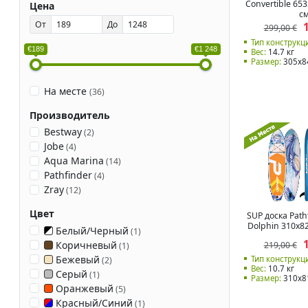
Convertible 65
Цена
с
От
До
299,00 €
Тип конструкц
€189
€1 248
Вес:
14.7 кг
Размер:
305x8
На месте
(
36
)
Производитель
Bestway
(
2
)
Jobe
(
4
)
Aqua Marina
(
14
)
Pathfinder
(
4
)
Zray
(
12
)
Цвет
SUP доска Path
Dolphin 310x8
Белый/Черный
(
1
)
Коричневый
219,00 €
(
1
)
Бежевый
Тип конструкц
(
2
)
Вес:
10.7 кг
Серый
(
1
)
Размер:
310x8
Оранжевый
(
5
)
Красный/Синий
(
1
)