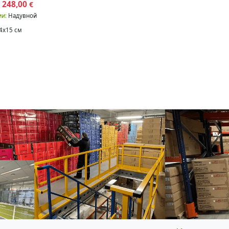
 248,00
€
ии:
Надувной
4x15 см