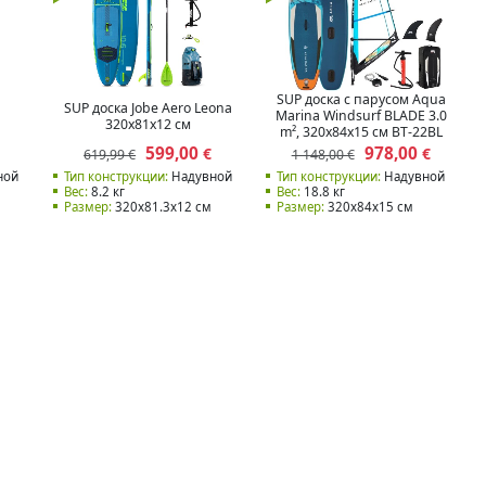
SUP доска с парусом Aqua
SUP доска Jobe Aero Leona
Marina Windsurf BLADE 3.0
320x81x12 см
m², 320x84x15 см BT-22BL
599,00
978,00
€
€
619,99 €
1 148,00 €
ной
Тип конструкции:
Надувной
Тип конструкции:
Надувной
Вес:
8.2 кг
Вес:
18.8 кг
Размер:
320x81.3x12 см
Размер:
320x84x15 см