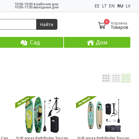
10:00-19:00 в рабочие дни
EE
LT
EN
RU
LV
10:00-17:00 выходные дни
0
Корзина
Найти
Товаров
Сад
Дом
e Cap
SUP доска Pathfinder Toucan
SUP доска Pathfinder Toucan