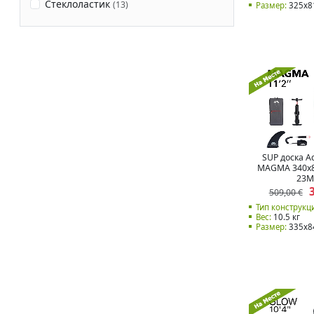
Стеклоластик
(
13
)
Размер:
325x8
SUP доска A
MAGMA 340x8
23M
509,00 €
Тип конструкц
Вес:
10.5 кг
Размер:
335x8