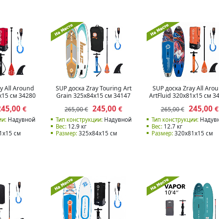
y All Around
SUP доска Zray Touring Art
SUP доска Zray All Aro
x15 см 34280
Grain 325x84x15 см 34147
ArtFluid 320x81x15 см 3
245,00
245,00
245,00
€
€
€
265,00 €
265,00 €
ии:
Надувной
Тип конструкции:
Надувной
Тип конструкции:
Надув
Вес:
12.9 кг
Вес:
12.7 кг
1x15 см
Размер:
325x84x15 см
Размер:
320x81x15 см