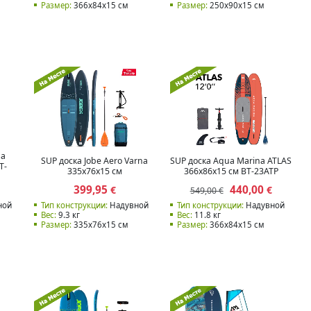
Размер:
366x84x15 см
Размер:
250х90х15 см
na
SUP доска Jobe Aero Varna
SUP доска Aqua Marina ATLAS
T-
335x76x15 см
366x86x15 см BT-23ATP
399,95
440,00
€
€
549,00 €
ной
Тип конструкции:
Надувной
Тип конструкции:
Надувной
Вес:
9.3 кг
Вес:
11.8 кг
Размер:
335x76x15 см
Размер:
366x84x15 см