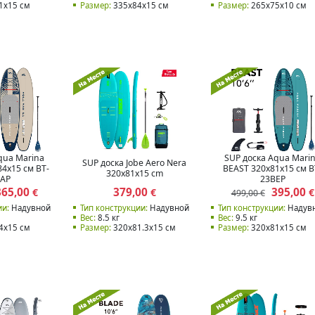
1x15 см
Размер:
335x84x15 см
Размер:
265x75x10 см
qua Marina
SUP доска Aqua Mari
SUP доска Jobe Aero Nera
4x15 см BT-
BEAST 320x81x15 см B
320x81x15 cm
AP
23BEP
365,00
379,00
395,00
€
€
€
499,00 €
ии:
Надувной
Тип конструкции:
Надувной
Тип конструкции:
Надув
Вес:
8.5 кг
Вес:
9.5 кг
4x15 см
Размер:
320x81.3x15 см
Размер:
320x81x15 см