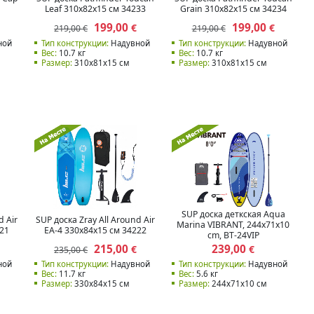
Leaf 310x82x15 см 34233
Grain 310x82x15 см 34234
199,00
199,00
€
€
219,00 €
219,00 €
ной
Тип конструкции:
Надувной
Тип конструкции:
Надувной
Вес:
10.7 кг
Вес:
10.7 кг
Размер:
310x81x15 см
Размер:
310x81x15 см
SUP доска деткская Aqua
d Air
SUP доска Zray All Around Air
Marina VIBRANT, 244x71x10
221
EA-4 330x84x15 см 34222
cm, BT-24VIP
215,00
239,00
€
€
235,00 €
ной
Тип конструкции:
Надувной
Тип конструкции:
Надувной
Вес:
11.7 кг
Вес:
5.6 кг
Размер:
330x84x15 см
Размер:
244x71x10 см