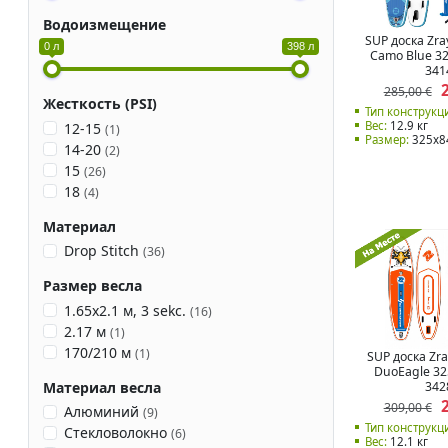
Водоизмещение
SUP доска Zra
0 л
398 л
Camo Blue 3
341
285,00 €
Жесткость (PSI)
Тип конструкц
Вес:
12.9 кг
12-15
(
1
)
Размер:
325x8
14-20
(
2
)
15
(
26
)
18
(
4
)
Материал
Drop Stitch
(
36
)
Размер весла
1.65х2.1 м, 3 sekc.
(
16
)
2.17 м
(
1
)
170/210 м
(
1
)
SUP доска Zra
DuoEagle 32
Материал весла
342
309,00 €
Алюминий
(
9
)
Тип конструкц
Стекловолокно
(
6
)
Вес:
12.1 кг