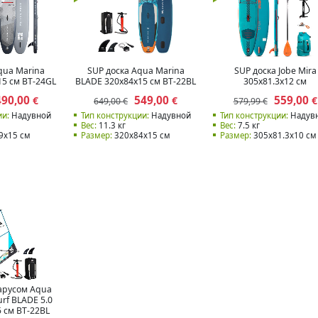
qua Marina
SUP доска Aqua Marina
SUP доска Jobe Mira
5 см BT-24GL
BLADE 320x84x15 см BT-22BL
305x81.3x12 см
490,00
549,00
559,00
€
€
€
649,00 €
579,99 €
ии:
Надувной
Тип конструкции:
Надувной
Тип конструкции:
Надув
Вес:
11.3 кг
Вес:
7.5 кг
9x15 см
Размер:
320x84x15 см
Размер:
305x81.3x10 см
парусом Aqua
rf BLADE 5.0
5 см BT-22BL