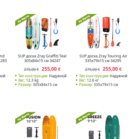
und
SUP доска Zray Graffiti Teal
SUP доска Zray Touring Air
4283
305x84x15 см 34247
335x79x15 см 34295
255,00
255,00
€
€
275,00 €
275,00 €
ной
Тип конструкции:
Надувной
Тип конструкции:
Надувной
Вес:
12.3 kg
Вес:
12.6 кг
Размер:
305x84x15 см
Размер:
335x79x15 см