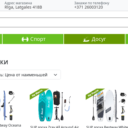
Адрес магазина
Закажи по телефону
Rīga, Latgales 418B
+371 26003120
Спорт
Досуг
ски
stway Oceana
SUP доска Zray All Around Air
SUP доска Bestway Whit