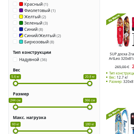
Красный
(
1
)
Фиолетовый
(
1
)
Желтый
(
2
)
Зеленый
(
3
)
Синий
(
8
)
Синий/Желтый
(
2
)
Бирюзовый
(
8
)
Тип конструкции
SUP доска Zra
ArtLeo 320x81
Надувной
(
36
)
265,00 €
Вес
Тип конструкц
5.6 кг
20.8 кг
Вес:
12.7 кг
Размер:
320x8
Размер
244 см
366 см
Макс. нагрузка
60 кг
180 кг