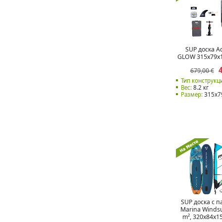
SUP доска A
GLOW 315x79x1
679,00 €
Тип конструкц
Вес:
8.2 кг
Размер:
315x7
SUP доска с 
Marina Windsu
m², 320x84x1