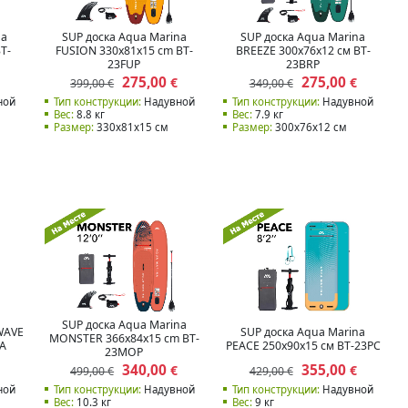
na
SUP доска Aqua Marina
SUP доска Aqua Marina
T-
FUSION 330x81x15 cm BT-
BREEZE 300x76x12 см BT-
23FUP
23BRP
275,00
275,00
€
€
399,00 €
349,00 €
ной
Тип конструкции:
Надувной
Тип конструкции:
Надувной
Вес:
8.8 кг
Вес:
7.9 кг
Размер:
330x81x15 см
Размер:
300x76x12 см
SUP доска Aqua Marina
WAVE
SUP доска Aqua Marina
MONSTER 366x84x15 cm BT-
WA
PEACE 250x90x15 см BT-23PC
23MOP
340,00
355,00
€
€
499,00 €
429,00 €
ной
Тип конструкции:
Надувной
Тип конструкции:
Надувной
Вес:
10.3 кг
Вес:
9 кг