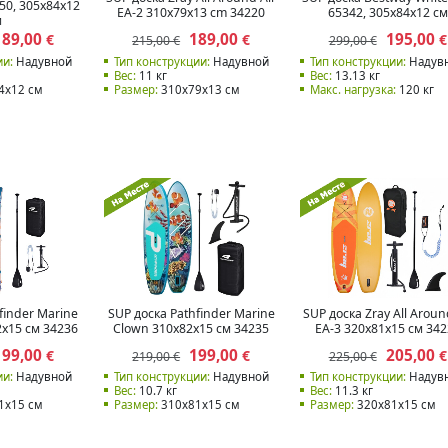
350, 305x84x12
EA-2 310x79x13 cm 34220
65342, 305x84x12 см
м
189,00
189,00
195,00
€
€
€
215,00 €
299,00 €
ии:
Надувной
Тип конструкции:
Надувной
Тип конструкции:
Надув
Вес:
11 кг
Вес:
13.13 кг
4x12 см
Размер:
310x79x13 см
Макс. нагрузка:
120 кг
finder Marine
SUP доска Pathfinder Marine
SUP доска Zray All Aroun
2x15 см 34236
Clown 310x82x15 см 34235
EA-3 320x81x15 см 34
199,00
199,00
205,00
€
€
€
219,00 €
225,00 €
ии:
Надувной
Тип конструкции:
Надувной
Тип конструкции:
Надув
Вес:
10.7 кг
Вес:
11.3 кг
1x15 см
Размер:
310x81x15 см
Размер:
320x81x15 см