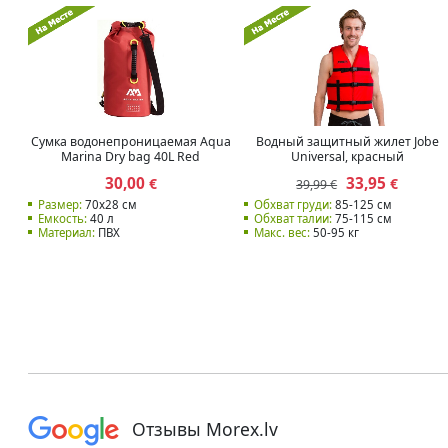
Сумка водонепроницаемая Aqua
Водный защитный жилет Jobe
Marina Dry bag 40L Red
Universal, красный
30,00
33,95
€
€
39,99 €
Размер:
70x28 см
Обхват груди:
85-125 см
Емкость:
40 л
Обхват талии:
75-115 см
Материал:
ПВХ
Макс. вес:
50-95 кг
Отзывы Morex.lv