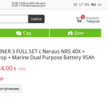
10:00-19:00 в рабочие дни
EE
LT
EN
RU
LV
10:00-17:00 выходные дни
0
Корзина
Найти
Товаров
Сад
Дом
INER 3 FULL SET c Neraus NRS 40X +
ор + Marine Dual Purpose Battery 95Ah
24,00
€
-18 %
де
поступлении