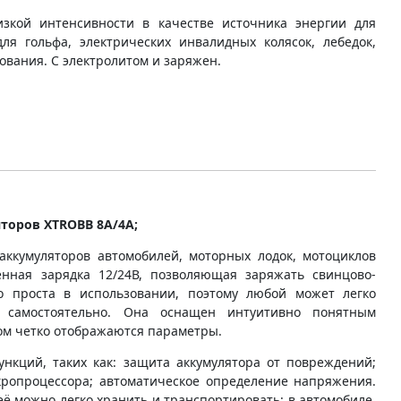
зкой интенсивности в качестве источника энергии для
для гольфа, электрических инвалидных колясок, лебедок,
ования. С электролитом и заряжен.
торов XTROBB 8A/4A;
аккумуляторов автомобилей, моторных лодок, мотоциклов
енная зарядка 12/24В, позволяющая заряжать свинцово-
о проста в использовании, поэтому любой может легко
я самостоятельно. Она оснащен интуитивно понятным
ом четко отображаются параметры.
нкций, таких как: защита аккумулятора от повреждений;
ропроцессора; автоматическое определение напряжения.
ё можно легко хранить и транспортировать: в автомобиле,