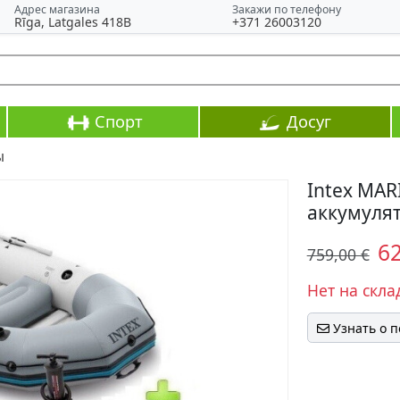
Адрес магазина
Закажи по телефону
Rīga, Latgales 418B
+371 26003120
Спорт
Досуг
ы
Intex MAR
аккумулят
6
759,00 €
Нет на скла
Узнать о 