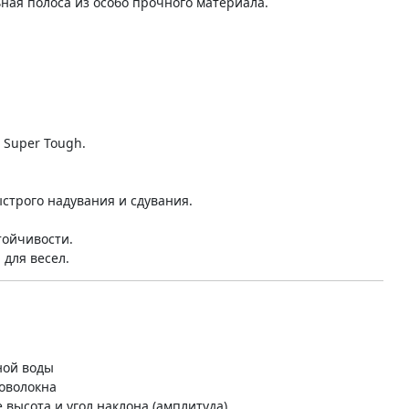
ная полоса из особо прочного материала.
 Super Tough.
строго надувания и сдувания.
тойчивости.
для весел.
ной воды
ловолокна
 высота и угол наклона (амплитуда).