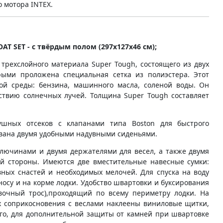
о мотора INTEX.
OAT SET - с твёрдым полом (297x127x46 см);​
 трехслойного материала Super Tough, состоящего из двух
рыми проложена специальная сетка из полиэстера. Этот
ной среды: бензина, машинного масла, соленой воды. Он
ствию солнечных лучей. Толщина Super Tough составляет
ушных отсеков с клапанами типа Boston для быстрого
дована двумя удобными надувными сиденьями.
лючинами и двумя держателями для весел, а также двумя
ой стороны. Имеются две вместительные навесные сумки:
вных снастей и необходимых мелочей. Для спуска на воду
осу и на корме лодки. Удобство швартовки и буксирования
вочный трос),проходящий по всему периметру лодки. На
х соприкосновения с веслами наклеены виниловые щитки,
го, для дополнительной защиты от камней при швартовке