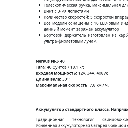
Телескопическая ручка, максимальная дл
Винт с 3-мя лопастями
Количество скоростей: 5 скоростей вперед
Все модели оснащены с 10 LED-овым инд
данный момент заряжен аккумулятор
Бортовой держатель изготовлен из кар
ультра-фиолетовым лучам.
Neraus NRS 40
Тяга
: 40 фунтов / 18,1 кг;
Входная мощность:
12V, 34A, 408W;
Длина вала:
30'';
Максимальная скорость:
7,8 км / ч.
Аккумулятор стандартного класса. Напряже
Традиционная технология свинцово-к
Усиленная аккумуляторная батарея большой