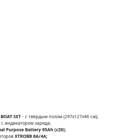
3 BOAT SET
- с твёрдым полом (297x127x46 см);
 с индикатором заряда;
al Purpose Battery 95Ah (c20);
ляторов
XTROBB 8A/4A;