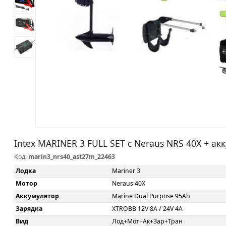
Intex MARINER 3 FULL SET c Neraus NRS 40X + ак
Код:
marin3_nrs40_ast27m_22463
Лодка
Mariner 3
Мотор
Neraus 40X
Аккумулятор
Marine Dual Purpose 95Ah
Зарядка
XTROBB 12V 8A / 24V 4A
Вид
Лод+Мот+Ак+Зар+Тран