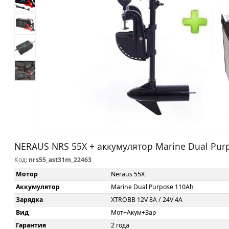
NERAUS NRS 55X + аккумулятор Marine Dual Purp
Код:
nrs55_ast31m_22463
Мотор
Neraus 55X
Аккумулятор
Marine Dual Purpose 110Ah
Зарядка
XTROBB 12V 8A / 24V 4A
Вид
Мот+Акум+Зар
Гарантия
2 года