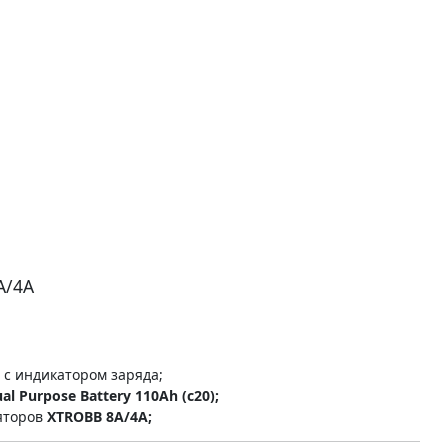
A/4A
 с индикатором заряда;
al Purpose Battery 110Ah (c20);
ляторов
XTROBB 8A/4A;