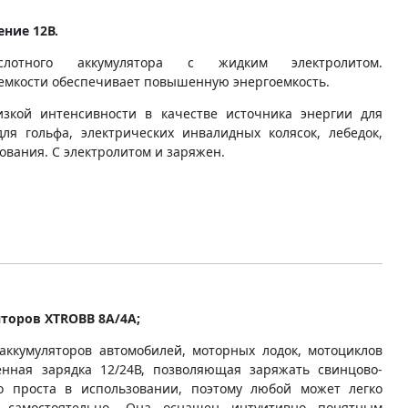
ние 12В.
ислотного аккумулятора с жидким электролитом.
 емкости обеспечивает повышенную энергоемкость.
зкой интенсивности в качестве источника энергии для
для гольфа, электрических инвалидных колясок, лебедок,
ования. С электролитом и заряжен.
торов XTROBB 8A/4A;
аккумуляторов автомобилей, моторных лодок, мотоциклов
енная зарядка 12/24В, позволяющая заряжать свинцово-
о проста в использовании, поэтому любой может легко
я самостоятельно. Она оснащен интуитивно понятным