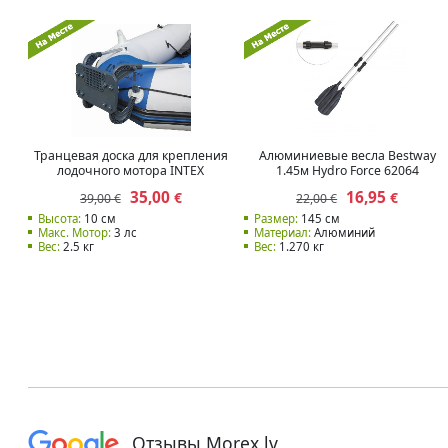
Транцевая доска для крепления
Алюминиевые весла Bestway
лодочного мотора INTEX
1.45м Hydro Force 62064
35,00
16,95
€
€
39,00 €
22,00 €
Высота:
10 см
Размер:
145 см
Макс. Мотор:
3 лс
Материал:
Алюминий
Вес:
2.5 кг
Вес:
1.270 кг
Отзывы Morex.lv