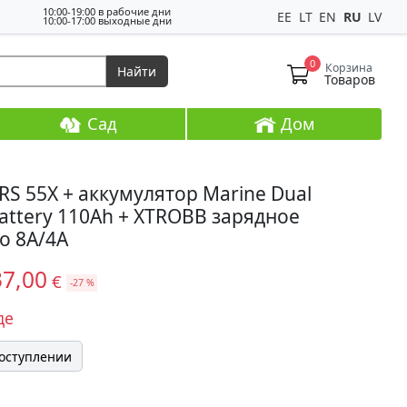
10:00-19:00 в рабочие дни
EE
LT
EN
RU
LV
10:00-17:00 выходные дни
0
Корзина
Найти
Товаров
Сад
Дом
S 55X + аккумулятор Marine Dual
attery 110Ah + XTROBB зарядное
о 8A/4A
37,00
€
-27 %
де
поступлении