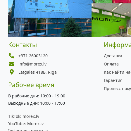
Контакты
Информ
+371 26003120
Доставка
info@morex.lv
Оплата
Latgales 418B, Rīga
Как найти на
Гарантия
Рабочее время
Процесс пок
В рабочие дни: 10:00 - 19:00
Выходные дни: 10:00 - 17:00
TikTok:
morex.lv
YouTube:
MorexLv
Instagram:
morex.lv