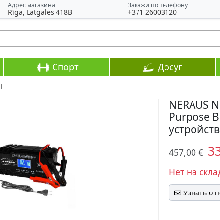
Адрес магазина
Закажи по телефону
Rīga, Latgales 418B
+371 26003120
Спорт
Досуг
ы
NERAUS NR
Purpose B
устройств
3
457,00 €
Нет на скла
Узнать о 