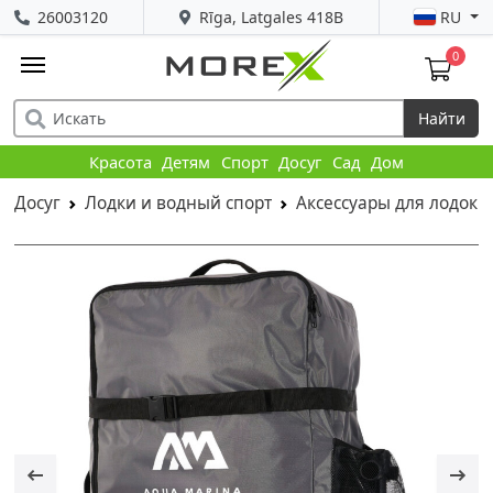
26003120
Rīga, Latgales 418B
RU
0
Найти
Красота
Детям
Спорт
Досуг
Сад
Дом
Досуг
Лодки и водный спорт
Аксессуары для лодок