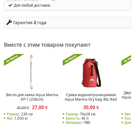
Для любой доставки
Гарантия
2
года
Вместе с этим товаром покупают
Двухм
Весло для каяка Aqua Marina
Сумка водонепроницаемая
Aqua M
KP-1 (230cm)
Aqua Marina Dry bag 40L Red
27,00
30,00
€
€
42,00 €
9
Размер:
230 см
Размер:
70x28 см
Тип:
А
Вес:
1.050 кг
Емкость:
40 л
Кол. м
Материал:
ПВХ
Длина