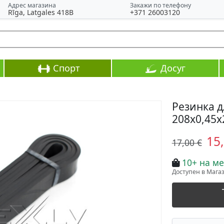
Адрес магазина
Закажи по телефону
Rīga, Latgales 418B
+371 26003120
Спорт
Досуг
Резинка д
208x0,45x
15
17,00 €
10+ на ме
Доступен в Магази