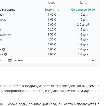
Цена
Дата
з магазина
Бесплатно
Сегодня до 19:00
мат
1,40 €
1-2 дня
комат
1,65 €
1-2 дня
2,00 €
2-5 дней
т
2,25 €
1-2 дня
деления
3,50 €
1-2 дня
мат
4,30 €
1-2 дня
5,00 €
1-3 дня
на
6,00 €
1-3 дня
вии
7,00 €
1-3 дня
и
же ваша работа подразумевает много поездок, но вы, тем не
то совершенно правильно, и в данном случае вам идеально
ь широка ведь, помимо фитнеса, он часто используется в