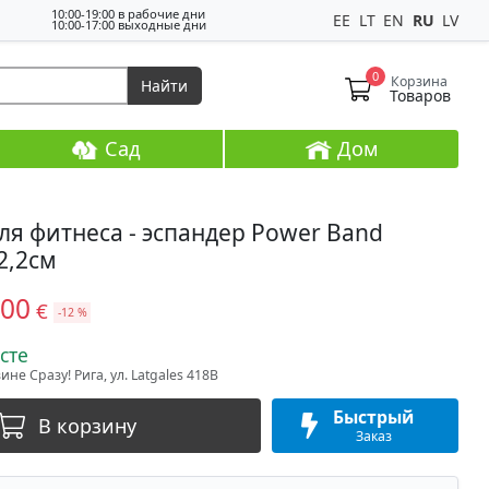
10:00-19:00 в рабочие дни
EE
LT
EN
RU
LV
10:00-17:00 выходные дни
0
Корзина
Найти
Товаров
Сад
Дом
ля фитнеса - эспандер Power Band
2,2см
,00
€
-12 %
сте
не Сразу! Рига, ул. Latgales 418B
Быстрый
В корзину
Заказ