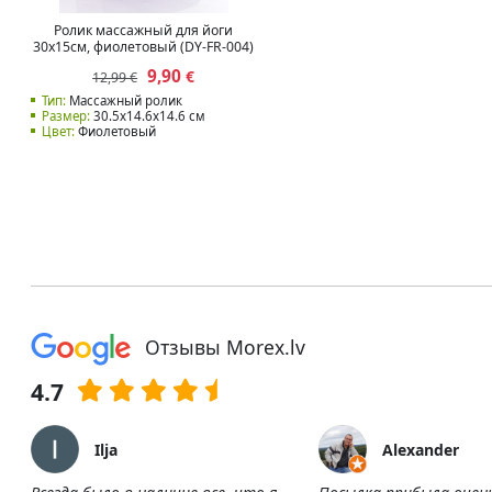
Ролик массажный для йоги
30x15см, фиолетовый (DY-FR-004)
9,90
€
12,99 €
Тип:
Массажный ролик
Размер:
30.5x14.6x14.6 см
Цвет:
Фиолетовый
Отзывы Morex.lv
4.7
Ilja
Alexander