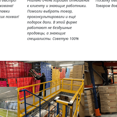
ь быстро!
Реально очень хорошее отношение
Посылку бы
кована!
к клиенту и знающие работники.
Товаром дов
тавки
Помогли выбрать товар,
их похвал!
проконсультировали и ещё
подарок дали. В этой фирме
работают не бездушные
продавцы, а знающие
специалисты. Советую 100%