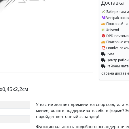
Доставка
Забери сам и
Venipak пако
Почтовый па
Unisend
DPD почтома
Почтовые от
Omniva пако
Рига
Центр райо
Районы Лат
Страна доставк
x0,45x2,2см
У вас не хватает времени на спортзал, или 
менее, хотите поддерживать себя в форме? Э
подойдет ленточный эспандер!
Функциональность подобного эспандера очен