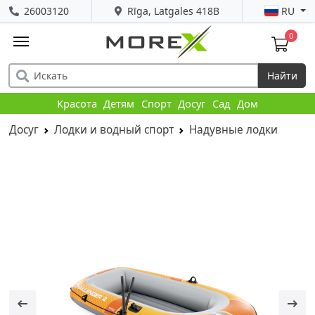
26003120
Rīga, Latgales 418B
RU
0
Найти
Красота
Детям
Спорт
Досуг
Сад
Дом
Досуг
Лодки и водный спорт
Надувные лодки