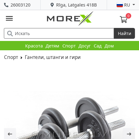
26003120
Rīga, Latgales 418B
RU
0
Найти
Красота
Детям
Спорт
Досуг
Сад
Дом
Спорт
Гантели, штанги и гири