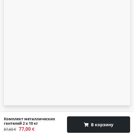
© 2007-2026 SIA "Zinva" | Morex.lv
Комплект металлических
гантелей 2 х 10 кг
В корзину
77,00
Наверх
€
87,60 €