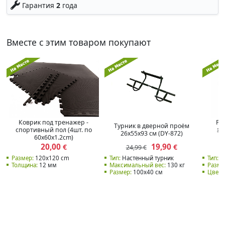
Гарантия
2
года
Вместе с этим товаром покупают
Коврик под тренажер -
Ре
Турник в дверной проём
спортивный пол (4шт. по
эс
26x55x93 см (DY-872)
60x60x1.2cm)
20,00
19,90
€
€
24,99 €
Размер:
120x120 cm
Тип:
Настенный турник
Тип:
Э
Толщина:
12 мм
Максимальный вес:
130 кг
Разме
Размер:
100x40 см
Цвет: