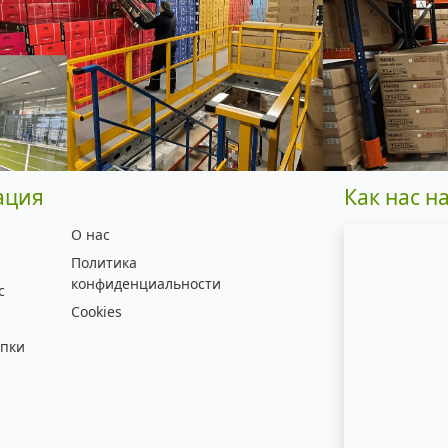
ация
Как нас н
О нас
Политика
конфиденциальности
с
Cookies
упки