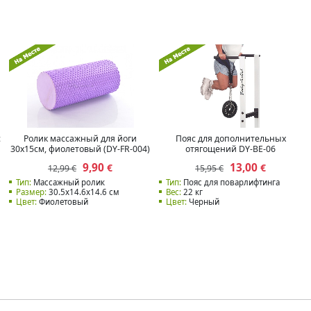
с
Ролик массажный для йоги
Пояс для дополнительных
30x15см, фиолетовый (DY-FR-004)
отягощений DY-BE-06
9,90
13,00
€
€
12,99 €
15,95 €
Тип:
Массажный ролик
Тип:
Пояс для поварлифтинга
Размер:
30.5x14.6x14.6 см
Вес:
22 кг
Цвет:
Фиолетовый
Цвет:
Черный