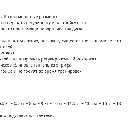
изайн и компактные размеры.
о совершать регулировку и настройку веса.
просто при помощи поворачивания диска.
домашних условиях, поскольку существенно экономит место
нтелей.
мплект.
чтобы не повредить регулировочный механизм.
сков (блинов) с гантельного грифа.
грифе и не гремят во время тренировок.
5 кг – 6,5 кг – 8 кг – 9 кг – 10 кг – 11,5 кг – 13,5 кг – 16 кг – 18
т., подставка для гантели.