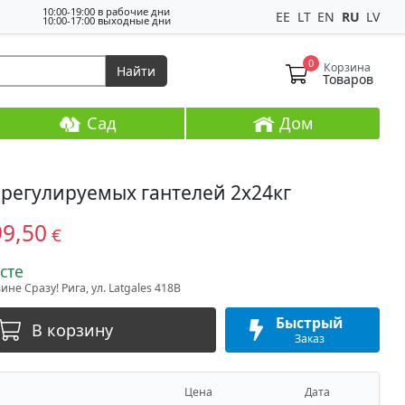
10:00-19:00 в рабочие дни
EE
LT
EN
RU
LV
10:00-17:00 выходные дни
0
Корзина
Найти
Товаров
Сад
Дом
регулируемых гантелей 2х24кг
99,50
€
сте
не Сразу! Рига, ул. Latgales 418B
Быстрый
В корзину
Заказ
Цена
Дата