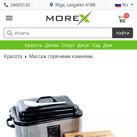
26003120
Rīga, Latgales 418B
RU
0
Найти
Красота
Детям
Спорт
Досуг
Сад
Дом
Красота
Массаж горячими камнями