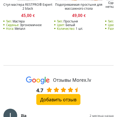
Одно
Стул мастера RESTPRO® Expert
Подогреваемая простыня для
неткан
2 black
массажного стола
45,00
49,00
€
€
Тип:
Мастера
Тип:
Простыня
Тип:
О
Сиденье:
Эргономичное
Цвет:
Белый
Цвет:
Нога:
Металл
Количество:
1 шт.
Разме
Отзывы Morex.lv
4.7
Добавить отзыв
Ilja
2 месяца назад