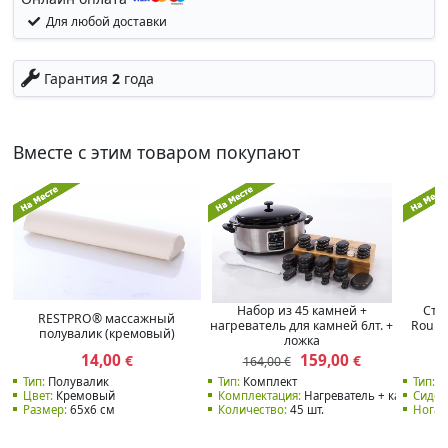
Для любой доставки
Гарантия
2
года
Вместе с этим товаром покупают
Набор из 45 камней +
Сту
RESTPRO® массажный
нагреватель для камней 6лт. +
Round
полувалик (кремовый)
ложка
14,00
159,00
€
€
164,00 €
Тип:
Полувалик
Тип:
Комплект
Тип:
М
Цвет:
Кремовый
Комплектация:
Нагреватель + камни
Сиден
Размер:
65x6 см
Количество:
45 шт.
Нога: