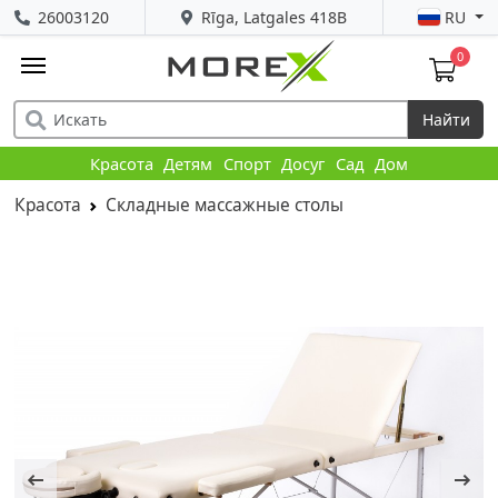
26003120
Rīga, Latgales 418B
RU
0
Найти
Красота
Детям
Спорт
Досуг
Сад
Дом
Красота
Складные массажные столы