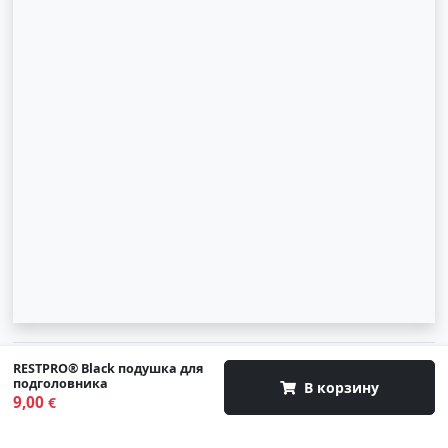
© 2007-2026 SIA "Zinva" | Morex.lv
RESTPRO® Black подушка для
подголовника
В корзину
9,00
Наверх
€