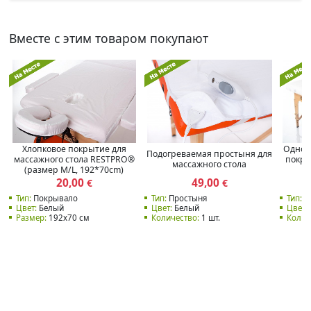
Вместе с этим товаром покупают
Хлопковое покрытие для
Однор
Подогреваемая простыня для
массажного стола RESTPRO®
покры
массажного стола
(размер M/L, 192*70cm)
20,00
49,00
€
€
Тип:
Покрывало
Тип:
Простыня
Тип:
П
Цвет:
Белый
Цвет:
Белый
Цвет:
Размер:
192x70 см
Количество:
1 шт.
Колич