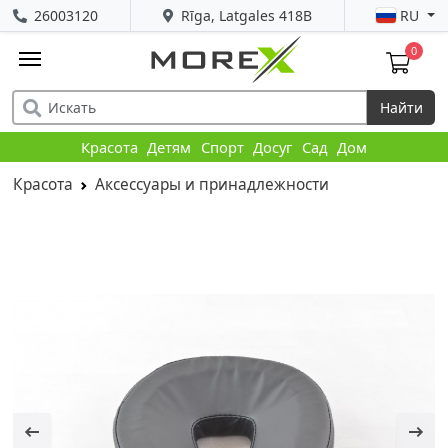
26003120
Rīga, Latgales 418B
RU
0
Найти
Красота
Детям
Спорт
Досуг
Сад
Дом
Красота
Аксессуары и принадлежности