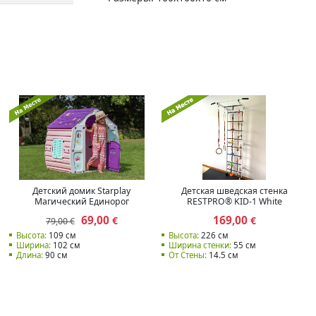
Детский домик Starplay
Детская шведская стенка
Магический Единорог
RESTPRO® KID-1 White
69,00
169,00
€
€
79,00 €
Высота:
109 см
Высота:
226 cм
Ширина:
102 см
Ширина стенки:
55 см
Длина:
90 см
От Стены:
14.5 см