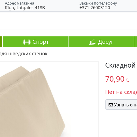
Адрес магазина
Закажи по телефону
Rīga, Latgales 418B
+371 26003120
Спорт
Досуг
для шведских стенок
Складной
70,90
€
Нет на скла
Узнать о 