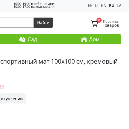
10:00-19:00 в рабочие дни
EE
LT
EN
RU
LV
10:00-17:00 выходные дни
0
Корзина
Найти
Товаров
Сад
Дом
 спортивный мат 100x100 см, кремовый
де
поступлении