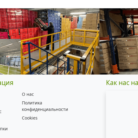
ация
Как нас н
О нас
Политика
конфиденциальности
с
Cookies
упки