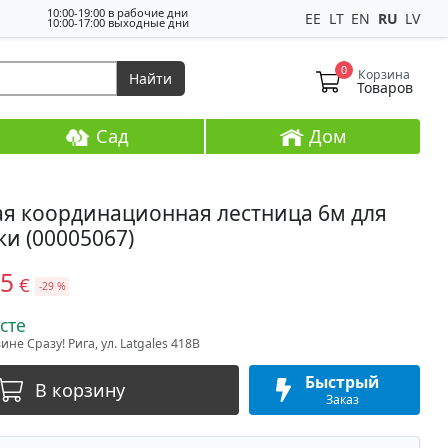
10:00-19:00 в рабочие дни
EE
LT
EN
RU
LV
10:00-17:00 выходные дни
0
Корзина
Найти
Товаров
Сад
Дом
ая координационная лестница 6м для
и (00005067)
95
€
-29 %
сте
не Сразу! Рига, ул. Latgales 418B
Быстрый
В корзину
Заказ