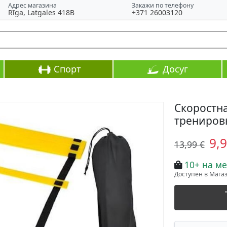
Адрес магазина
Закажи по телефону
Rīga, Latgales 418B
+371 26003120
Спорт
Досуг
Скоростн
тренировк
9,
13,99 €
10+ на ме
Доступен в Магази