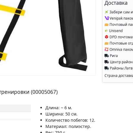
Доставка
Забери сам и
Venipak пако
Почтовый па
Unisend
DPD почтома
Почтовые от
Omniva пако
Рига
Центр райо
Районы Лат
Страна доставк
тренировки (00005067)
Длина: ~ 6 м.
Ширина: 50 см.
Количество побегов: 12.
Материал: полиэстер.
Вес: 750 г.