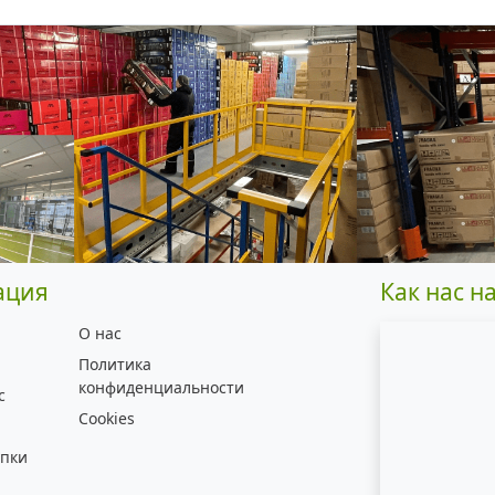
ация
Как нас н
О нас
Политика
конфиденциальности
с
Cookies
упки