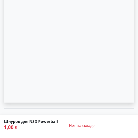
© 2007-2026 SIA "Zinva" | Morex.lv
Шнурок для NSD Powerball
Нет на складе
Наверх
1,00
€