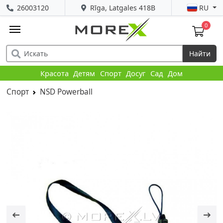
26003120
Rīga, Latgales 418B
RU
0
Найти
Красота
Детям
Спорт
Досуг
Сад
Дом
Спорт
NSD Powerball