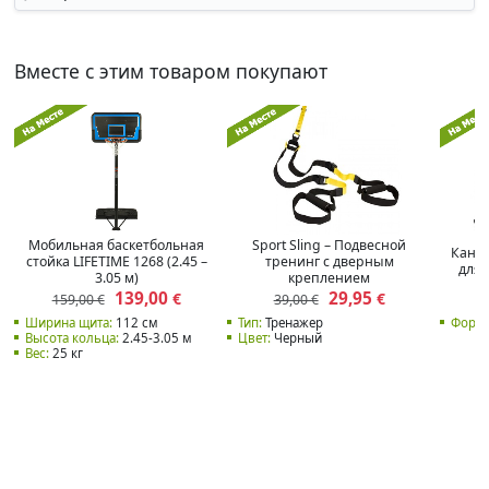
Вместе с этим товаром покупают
Мобильная баскетбольная
Sport Sling – Подвесной
Канат
стойка LIFETIME 1268 (2.45 –
тренинг с дверным
для 
3.05 м)
креплением
139,00
29,95
€
€
159,00 €
39,00 €
Ширина щита:
112 см
Тип:
Тренажер
Форма
Высота кольца:
2.45-3.05 м
Цвет:
Черный
Вес:
25 кг