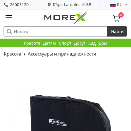
26003120
Rīga, Latgales 418B
RU
0
Найти
Красота
Детям
Спорт
Досуг
Сад
Дом
Красота
Аксессуары и принадлежности