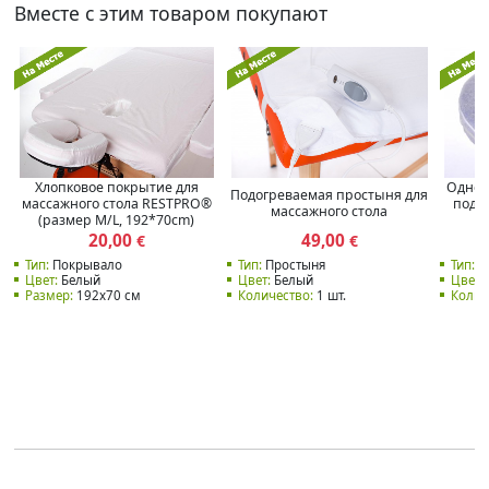
Вместе с этим товаром покупают
Хлопковое покрытие для
Однор
Подогреваемая простыня для
массажного стола RESTPRO®
подго
массажного стола
(размер M/L, 192*70cm)
20,00
49,00
€
€
Тип:
Покрывало
Тип:
Простыня
Тип:
П
Цвет:
Белый
Цвет:
Белый
Цвет:
Размер:
192x70 см
Количество:
1 шт.
Колич