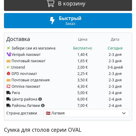
В корзину
Быстрый
Заказ
Доставка
Цена
Дата
Забери сам из магазина
Бесплатно
Сегодня
Venipak пакомат
1,40 €
2-3 дня
Почтовый пакомат
1,65 €
2-3 дня
Unisend
2,00 €
3-6 дней
DPD почтомат
2,25 €
2-3 дня
Почтовые отделения
3,50 €
2-3 дня
Omniva пакомат
4,30 €
2-3 дня
Рига
5,00 €
2-4 дня
Центр района
6,00 €
2-4 дня
Районы Латвии
7,00 €
2-4 дня
Страна доставки
Сумка для столов серии OVAL