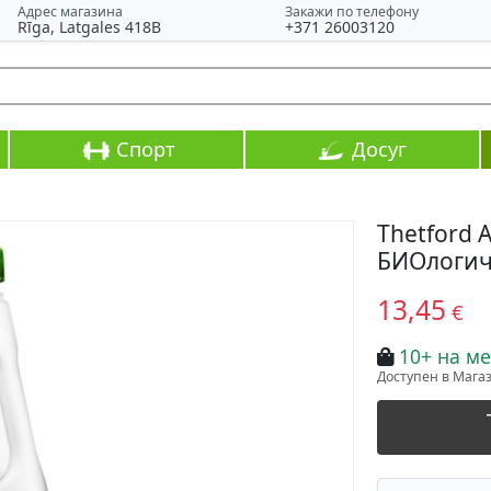
Адрес магазина
Закажи по телефону
Rīga, Latgales 418B
+371 26003120
Спорт
Досуг
Thetford 
БИОлогич
13,45
€
10+ на ме
Доступен в Магази