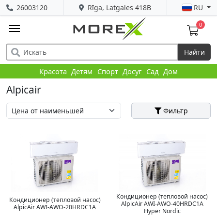
26003120
Rīga, Latgales 418B
RU
0
Найти
Красота
Детям
Спорт
Досуг
Сад
Дом
Alpicair
Фильтр
Кондиционер (тепловой насос)
Кондиционер (тепловой насос)
AlpicAir AWI-AWO-40HRDC1A
AlpicAir AWI-AWO-20HRDC1A
Hyper Nordic