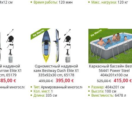
4x12 см
Время работы:
120 мин
Макс. нагрузка:
120 кг
й надувной
Одноместный надувной
Каркасный бассейн Bes
rrow Elite X1
каяк Bestway Dash Elite X1
56441 Power Steel
cm, 65179
335x92x30 cm, 65178
404x201x100 см
385,00
395,00
415,00
€
€
€
499,00 €
525,00 €
нный многослойный ПВХ
Тип:
Армированный многослойный ПВХ
Размер:
404x201 см
Кол. мест:
1
Высота:
100 см
Длина:
335 см
Вместимость:
6478 л