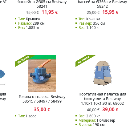
e VI
бассейна Ø305 см Bestway
бассейна Ø366 см Bestway
58241
58242
11,95
15,95
€
€
15,00 €
25,00 €
Тип:
Крышка
Тип:
Крышка
Размер:
289 см
Размер:
356 см
Вес:
1.085 кг
Вес:
1.100 кг
для
Портативная палатка для
Голова от насоса Bestway
way
биотуалета Bestway
58515 / 58497 / 58499
1.10x1.10x1.90 m, 68002
35,00
39,00
€
€
40,00 €
Тип:
Насос
Вес:
2.600 кг
Материал:
Полиэстер
Высота:
190 см