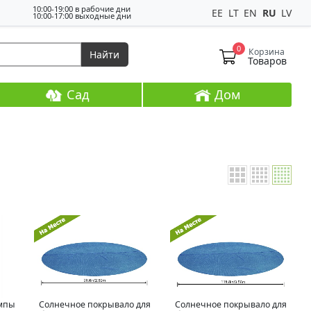
10:00-19:00 в рабочие дни
EE
LT
EN
RU
LV
10:00-17:00 выходные дни
0
Корзина
Найти
Товаров
Сад
Дом
омпы
Солнечное покрывало для
Солнечное покрывало для