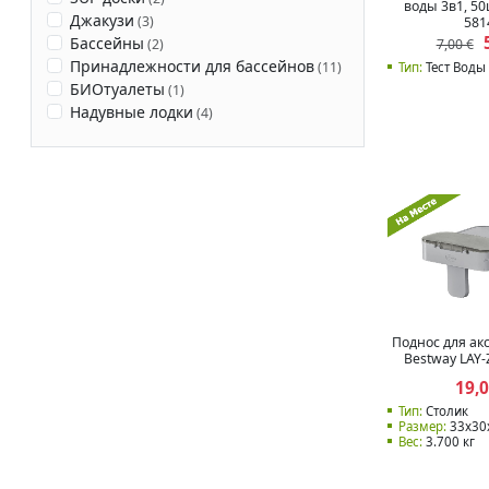
воды 3в1, 50
Джакузи
(
3
)
581
Бассейны
(
2
)
7,00 €
Принадлежности для бассейнов
(
11
)
Тип:
Тест Воды
БИОтуалеты
(
1
)
Надувные лодки
(
4
)
Поднос для ак
Bestway LAY-
19,
Тип:
Столик
Размер:
33x30
Вес:
3.700 кг