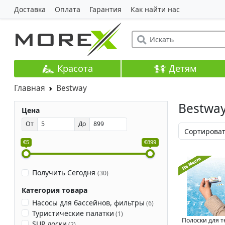
Доставка
Оплата
Гарантия
Как найти нас
Красота
Детям
Главная
Bestway
Bestwa
Цена
От
До
€5
€899
Получить Сегодня
(
30
)
Категория товара
Насосы для бассейнов, фильтры
(
6
)
Туристические палатки
(
1
)
Полоски для 
SUP доски
(
2
)