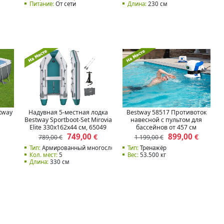
Питание:
От сети
Длина:
230 см
tway
Надувная 5-местная лодка
Bestway 58517 Противоток
Bestway Sportboot-Set Mirovia
навесной с пультом для
Elite 330x162x44 см, 65049
бассейнов от 457 см
749,00
899,00
€
€
789,00 €
1 199,00 €
Тип:
Армированный многослойный ПВХ
Тип:
Тренажёр
Кол. мест:
5
Вес:
53.500 кг
Длина:
330 см