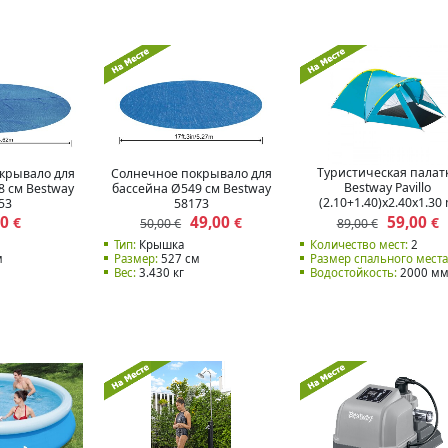
Туристическая палат
крывало для
Солнечное покрывало для
Bestway Pavillo
8 см Bestway
бассейна Ø549 см Bestway
(2.10+1.40)x2.40x1.30
53
58173
Activemount 3 Tent 68
00
49,00
59,00
€
€
€
50,00 €
89,00 €
Тип:
Крышка
Количество мест:
2
м
Размер:
527 см
Размер спального места
Вес:
3.430 кг
Водостойкость:
2000 м