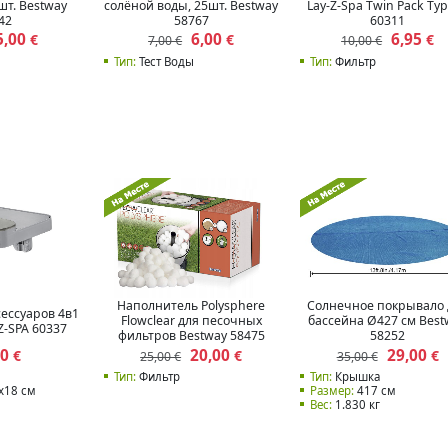
шт. Bestway
солёной воды, 25шт. Bestway
Lay-Z-Spa Twin Pack Typ
42
58767
60311
5,00
6,00
6,95
€
€
€
7,00 €
10,00 €
Тип:
Тест Воды
Тип:
Фильтр
Наполнитель Polysphere
Солнечное покрывало 
сессуаров 4в1
Flowclear для песочных
бассейна Ø427 см Best
Z-SPA 60337
фильтров Bestway 58475
58252
00
20,00
29,00
€
€
€
25,00 €
35,00 €
Тип:
Фильтр
Тип:
Крышка
x18 см
Размер:
417 см
Вес:
1.830 кг