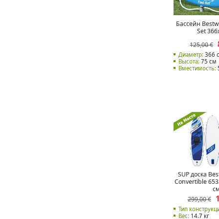
Бассейн Bestw
Set 366
125,00 €
Диаметр:
366 
Высота:
75 см
Вместимость:
SUP доска Be
Convertible 65
с
299,00 €
Тип конструкц
Вес:
14.7 кг