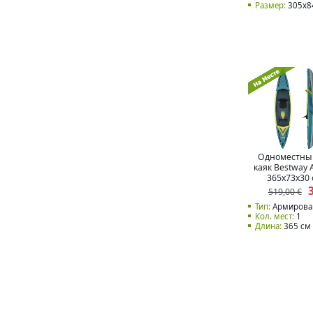
Размер:
305x8
Одноместны
каяк Bestway A
365x73x30 
519,00 €
Тип:
Армирова
Кол. мест:
1
Длина:
365 см