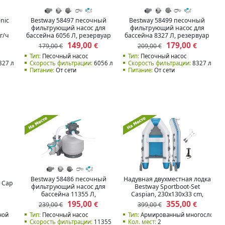
Bestway 58497 песочный
Bestway 58499 песочный
nic
фильтрующий насос для
фильтрующий насос для
бассейна 6056 Л, резервуар
бассейна 8327 Л, резервуар
 г/ч
9 кг
20 кг
149,00
179,00
€
€
179,00 €
209,00 €
Тип:
Песочный насос
Тип:
Песочный насос
27 л/час
Скорость фильтрации:
6056 л/час
Скорость фильтрации:
8327 л/час
Питание:
От сети
Питание:
От сети
Bestway 58486 песочный
Надувная двухместная лодка
e Cap
фильтрующий насос для
Bestway Sportboot-Set
бассейна 11355 Л,
Caspian, 230x130x33 cm,
резервуар 36кг
65046
195,00
355,00
€
€
239,00 €
399,00 €
ной
Тип:
Песочный насос
Тип:
Армированный многослойны
Скорость фильтрации:
11355 л/час
Кол. мест:
2