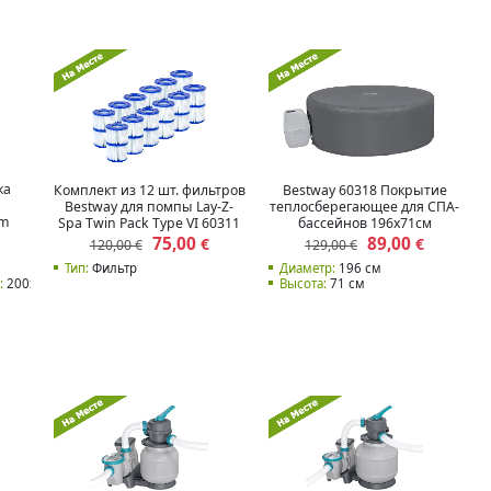
ка
Комплект из 12 шт. фильтров
Bestway 60318 Покрытие
Bestway для помпы Lay-Z-
теплосберегающее для СПА-
 m
Spa Twin Pack Type VI 60311
бассейнов 196х71см
090
75,00
89,00
€
€
120,00 €
129,00 €
Тип:
Фильтр
Диаметр:
196 см
:
200x120 см
Высота:
71 см
м