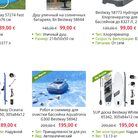
Bestway 58773 Hydroge
ay 57274 Fast
Душ уличный на солнечных
Хлоргенератор для
х76 см
батареях, 8л Bestway 58694
бассейнов до 8327 Л, 2
89,00
99,00
99,00
€
€
€
145,00 €
139,00 €
см
Тип:
Уличный душ
Тип:
Хлоргеренатор
Размер:
218x50x50 см
Скорость фильтрации:
83
5377 л
Питание:
От сети
stway Oceana
Робот и скиммер для
SUP доска Bestway Whit
350, 305x84x12
очистки бассейна Aquatronix
65342, 305x84x12 см
м
G300 Bestway 58942
189,00
195,00
195,00
€
€
€
209,00 €
299,00 €
ии:
Надувной
Тип:
Принадлежности для ухода
Тип конструкции:
Надув
Вид:
Автоматический
Вес:
13.13 кг