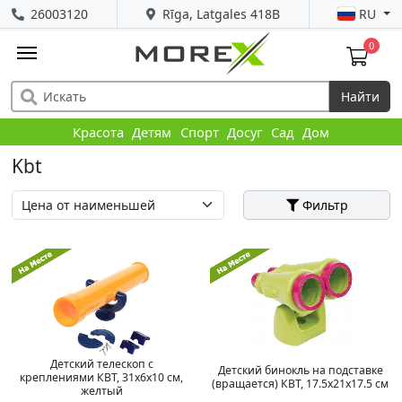
26003120
Rīga, Latgales 418B
RU
0
Найти
Красота
Детям
Спорт
Досуг
Сад
Дом
Kbt
Фильтр
Детский телескоп с
Детский бинокль на подставке
креплениями КВТ, 31x6x10 см,
(вращается) КВТ, 17.5x21x17.5 см
желтый