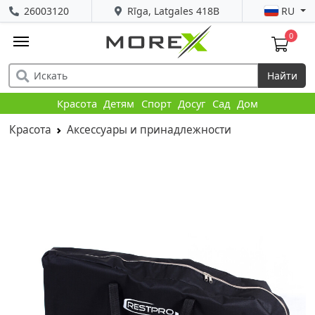
26003120
Rīga, Latgales 418B
RU
0
Найти
Красота
Детям
Спорт
Досуг
Сад
Дом
Красота
Аксессуары и принадлежности