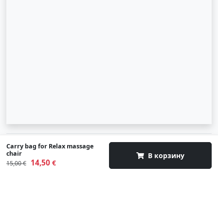
© 2007-2026 SIA "Zinva" | Morex.lv
Carry bag for Relax massage
chair
В корзину
14,50
Наверх
€
15,00 €