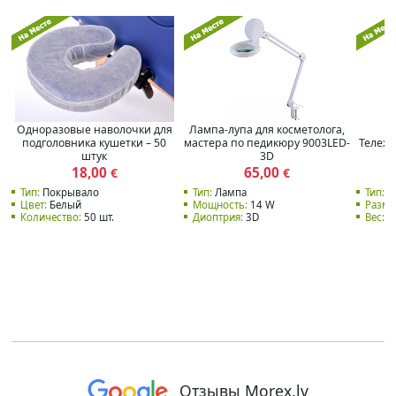
Одноразовые наволочки для
Лампа-лупа для косметолога,
подголовника кушетки – 50
мастера по педикюру 9003LED-
Тележк
штук
3D
18,00
65,00
€
€
Тип:
Покрывало
Тип:
Лампа
Тип:
Т
Цвет:
Белый
Мощность:
14 W
Разме
Количество:
50 шт.
Диоптрия:
3D
Вес:
15
Отзывы Morex.lv