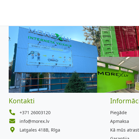
Kontakti
Informāci
+371 26003120
Piegāde
info@morex.lv
Apmaksa
Latgales 418B, Rīga
Kā mūs atrast
Garantija