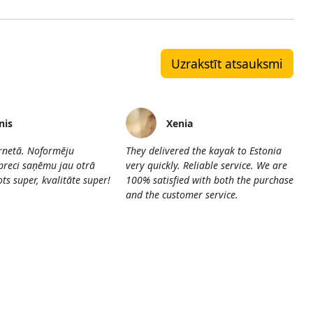
Uzrakstīt atsauksmi
nis
Xenia
ernetā. Noformēju
They delivered the kayak to Estonia
preci saņēmu jau otrā
very quickly. Reliable service. We are
ts super, kvalitāte super!
100% satisfied with both the purchase
and the customer service.