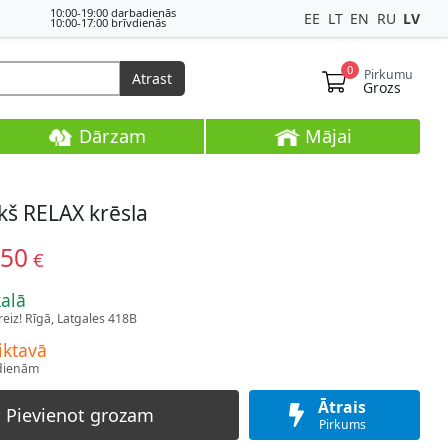
10:00-19:00 darbadienās
EE
LT
EN
RU
LV
10:00-17:00 brīvdienās
0
Pirkumu
Atrast
Grozs
Dārzam
Mājai
kš RELAX krēsla
,50
€
kalā
eiz! Rīgā, Latgales 418B
iktavā
 dienām
Ātrais
Pievienot grozam
Pirkums