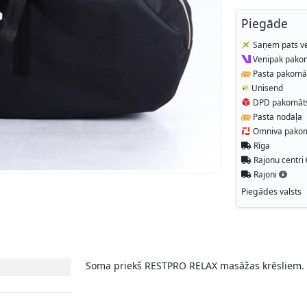
Piegāde
Saņem pats ve
Venipak pako
Pasta pakomā
Unisend
DPD pakomāt
Pasta nodaļa
Omniva pako
Rīga
Rajonu centri
Rajoni
Piegādes valsts
Soma priekš RESTPRO RELAX masāžas krēsliem.