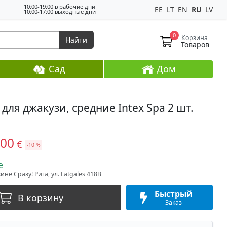
10:00-19:00 в рабочие дни
EE
LT
EN
RU
LV
10:00-17:00 выходные дни
0
Корзина
Найти
Товаров
Сад
Дом
для джакузи, средние Intex Spa 2 шт.
,00
€
-10 %
е
не Сразу! Рига, ул. Latgales 418B
Быстрый
В корзину
Заказ