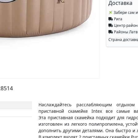
Доставка
Забери сам и
Рига
Центр райо
Районы Лат
Страна доставк
28514
Наслаждайтесь расслабляющим отдыхом
приставной скамейке Intex все самые в
Эта приставная скамейка подходит для гидр
изготовлен из легкого полипропилена, усто
дополнить другими деталями. Она быстро и л
В комплект входят 2 приставных скамейки Pu