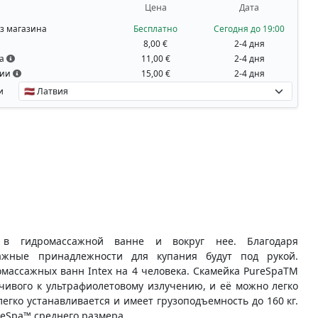
Цена
Дата
з магазина
Бесплатно
Сегодня до 19:00
8,00 €
2-4 дня
на
11,00 €
2-4 дня
вии
15,00 €
2-4 дня
и
 в гидромассажной ванне и вокруг нее. Благодаря
ажные принадлежности для купания будут под рукой.
омассажных ванн Intex на 4 человека. Скамейка PureSpaTM
йчивого к ультрафиолетовому излучению, и её можно легко
егко устанавливается и имеет грузоподъемность до 160 кг.
reSpa™ среднего размера.