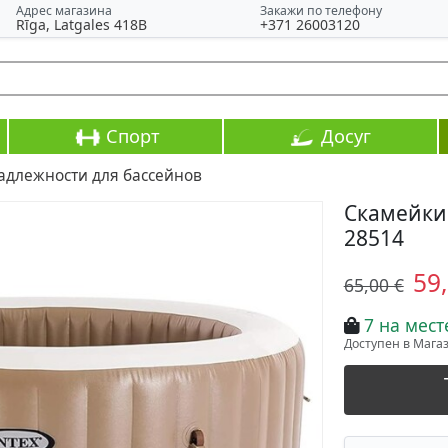
Адрес магазина
Закажи по телефону
Rīga, Latgales 418B
+371 26003120
Спорт
Досуг
адлежности для бассейнов
Cкамейки 
28514
59
65,00 €
7 на мест
Доступен в Магази