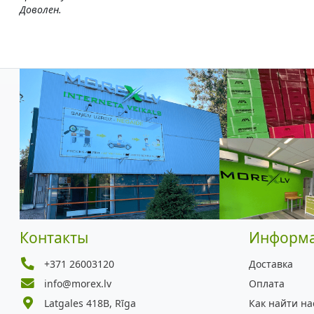
Доволен.
Контакты
Информ
+371 26003120
Доставка
info@morex.lv
Оплата
Latgales 418B, Rīga
Как найти на