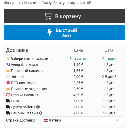
Доступен в Магазине Сразу! Рига, ул. Latgales 418B
В корзину
Быстрый
Заказ
Доставка
Цена
Дата
Забери сам из магазина
Бесплатно
Сегодня
Venipak пакомат
1,40 €
1-2 дня
Почтовый пакомат
1,65 €
1-2 дня
Unisend
2,00 €
2-5 дней
DPD почтомат
2,25 €
1-2 дня
Почтовые отделения
3,50 €
1-2 дня
Omniva пакомат
4,30 €
1-2 дня
Рига
5,00 €
1-3 дня
Центр района
6,00 €
1-3 дня
Районы Латвии
7,00 €
1-3 дня
Страна доставки