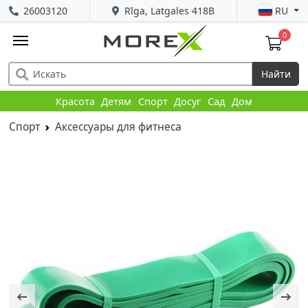
26003120
Rīga, Latgales 418B
RU
0
Найти
Красота
Детям
Спорт
Досуг
Сад
Дом
Спорт
Аксессуары для фитнеса