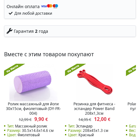
Онлайн оплата
Для любой доставки
Гарантия
2
года
Вместе с этим товаром покупают
Ролик массажный для йоги
Резинка для фитнеса -
Polar 
30x15см, фиолетовый (DY-FR-
эспандер Power Band
пуль
004)
208x1,3см
9,90
12,00
€
€
12,99 €
14,95 €
Тип:
Массажный ролик
Тип:
Эспандер
Батаре
Размер:
30.5x14.6x14.6 см
Размер:
208x45x1.3 см
Вес:
21
Цвет:
Фиолетовый
Цвет:
Красный
Водон