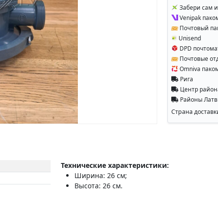
Забери сам и
Venipak пако
Почтовый па
Unisend
DPD почтома
Почтовые от
Omniva пако
Рига
Центр райо
Районы Лат
Страна доставк
Технические характеристики:
Ширина: 26 см;
Высота: 26 см.