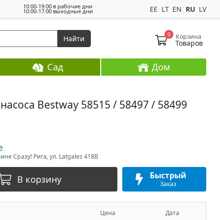
10:00-19:00 в рабочие дни
EE
LT
EN
RU
LV
10:00-17:00 выходные дни
0
Корзина
Найти
Товаров
Сад
Дом
 насоса Bestway 58515 / 58497 / 58499
е
не Сразу! Рига, ул. Latgales 418B
Быстрый
В корзину
Заказ
Цена
Дата