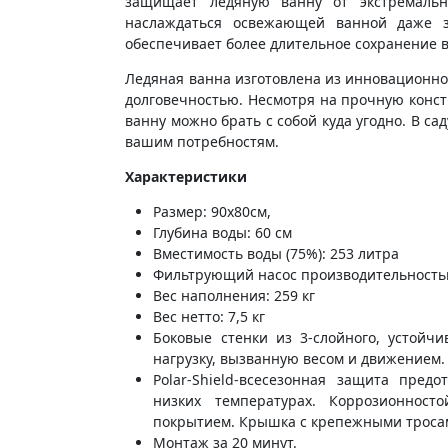
защищает ледяную ванну от экстремальн
наслаждаться освежающей ванной даже 
обеспечивает более длительное сохранение 
Ледяная ванна изготовлена ​​из инновационн
долговечностью. Несмотря на прочную конст
ванну можно брать с собой куда угодно. В сад
вашим потребностям.
Характеристики
Размер: 90x80см,
Глубина воды: 60 см
Вместимость воды (75%): 253 литра
Фильтрующий насос производительностью: 
Вес наполнения: 259 кг
Вес нетто: 7,5 кг
Боковые стенки из 3-слойного, устойч
нагрузку, вызванную весом и движением.
Polar-Shield-всесезонная защита пре
низких температурах. Коррозионнос
покрытием. Крышка с крепежными троса
Монтаж за 20 минут.