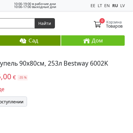
10:00-19:00 в рабочие дни
EE
LT
EN
RU
LV
10:00-17:00 выходные дни
0
Корзина
Найти
Товаров
Сад
Дом
упель 90x80см, 253л Bestway 6002K
5,00
€
-35 %
де
поступлении