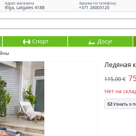
Адрес магазина
Закажи по телефону
Rīga, Latgales 418B
+371 26003120
Спорт
Досуг
ейны
Ледяная к
7
115,00 €
Нет на скла
Узнать о 