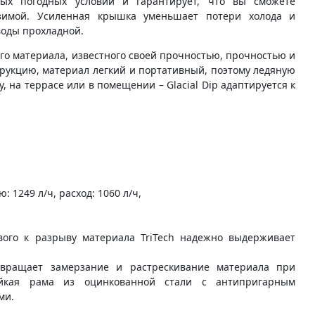
ых погодных условий и гарантирует, что вы сможете
зимой. Усиленная крышка уменьшает потери холода и
воды прохладной.
ого материала, известного своей прочностью, прочностью и
рукцию, материал легкий и портативный, поэтому ледяную
у, на террасе или в помещении – Glacial Dip адаптируется к
1249 л/ч, расход: 1060 л/ч,
ивого к разрыву материала TriTech надежно выдерживает
дотвращает замерзание и растрескивание материала при
тойкая рама из оцинкованной стали с антипригарным
ми.