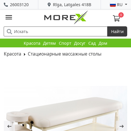
26003120
Rīga, Latgales 418B
RU
0
Найти
Красота
Детям
Спорт
Досуг
Сад
Дом
Красота
Стационарные массажные столы