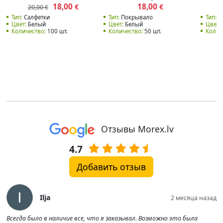
18,00
18,00
€
€
20,00 €
Тип:
Салфетки
Тип:
Покрывало
Тип:
П
Цвет:
Белый
Цвет:
Белый
Цвет:
Количество:
100 шт.
Количество:
50 шт.
Колич
Отзывы Morex.lv
4.7
Добавить отзыв
Ilja
2 месяца назад
Всегда было в наличие все, что я заказывал. Возможно это была