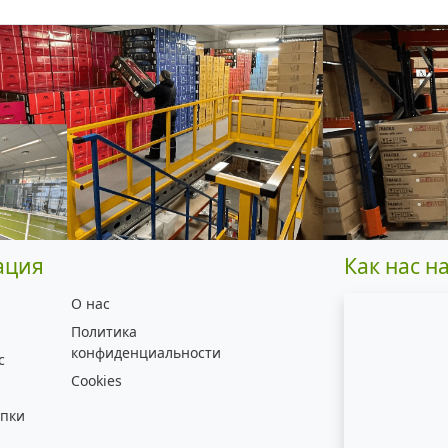
ация
Как нас н
О нас
Политика
конфиденциальности
с
Cookies
упки