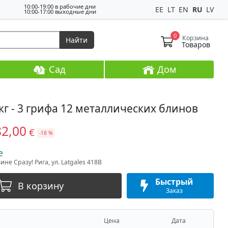
10:00-19:00 в рабочие дни
EE
LT
EN
RU
LV
10:00-17:00 выходные дни
0
Корзина
Найти
Товаров
Сад
Дом
кг - 3 грифа 12 металлических блинов
82,00
€
-18 %
е
не Сразу! Рига, ул. Latgales 418B
Быстрый
В корзину
Заказ
Цена
Дата