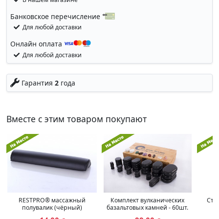
Банковское перечисление
Для любой доставки
Онлайн оплата
Для любой доставки
Гарантия
2
года
Вместе с этим товаром покупают
RESTPRO® массажный
Комплект вулканических
Сту
полувалик (чёрный)
базальтовых камней - 60шт.