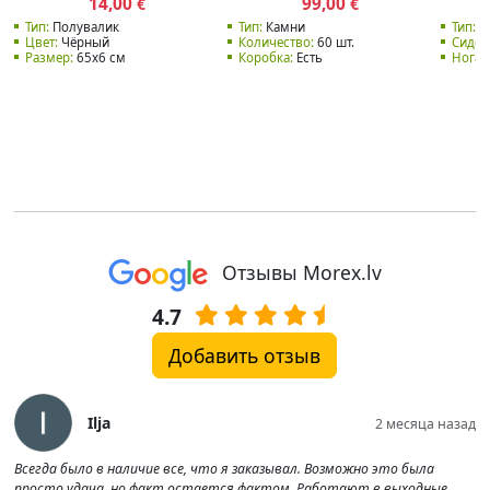
14,00
99,00
€
€
Тип:
Полувалик
Тип:
Камни
Тип:
М
Цвет:
Чёрный
Количество:
60 шт.
Сиден
Размер:
65x6 см
Коробка:
Есть
Нога:
Отзывы Morex.lv
4.7
Добавить отзыв
Ilja
2 месяца назад
Всегда было в наличие все, что я заказывал. Возможно это была
просто удача, но факт остается фактом. Работают в выходные