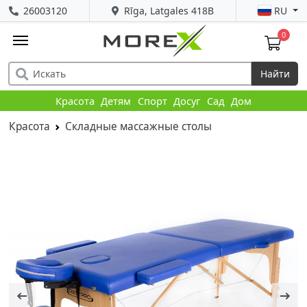
26003120
Rīga, Latgales 418B
RU
0
Найти
Красота
Детям
Спорт
Досуг
Сад
Дом
Красота
Складные массажные столы