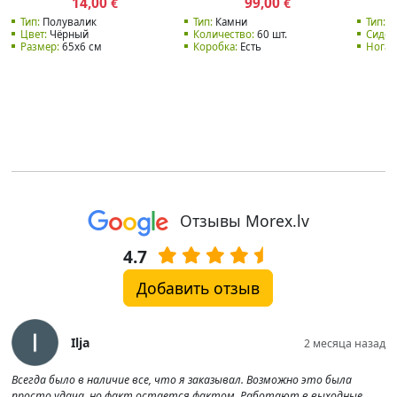
14,00
99,00
€
€
Тип:
Полувалик
Тип:
Камни
Тип:
М
Цвет:
Чёрный
Количество:
60 шт.
Сиден
Размер:
65x6 см
Коробка:
Есть
Нога:
Отзывы Morex.lv
4.7
Добавить отзыв
Ilja
2 месяца назад
Всегда было в наличие все, что я заказывал. Возможно это была
просто удача, но факт остается фактом. Работают в выходные