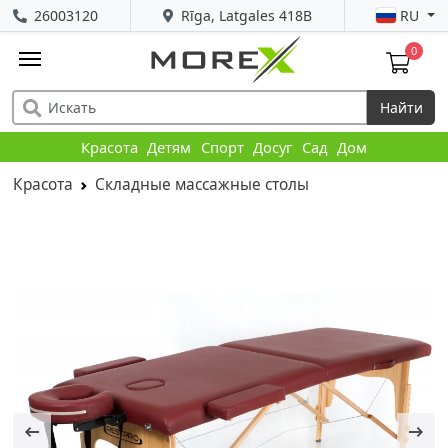
26003120
Rīga, Latgales 418B
RU
0
Найти
Красота
Детям
Спорт
Досуг
Сад
Дом
Красота
Складные массажные столы