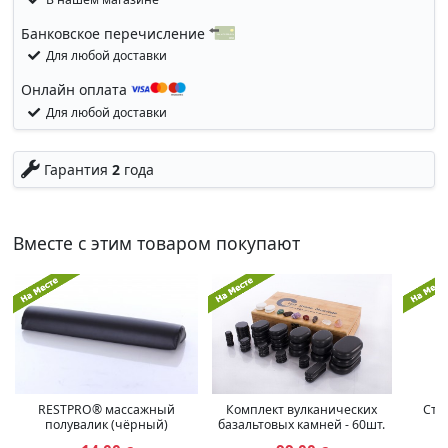
Банковское перечисление
Для любой доставки
Онлайн оплата
Для любой доставки
Гарантия
2
года
Вместе с этим товаром покупают
RESTPRO® массажный
Комплект вулканических
Сту
полувалик (чёрный)
базальтовых камней - 60шт.