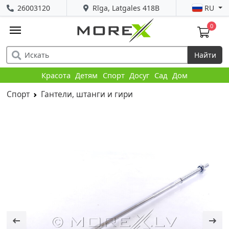
26003120
Rīga, Latgales 418B
RU
0
Найти
Красота
Детям
Спорт
Досуг
Сад
Дом
Спорт
Гантели, штанги и гири