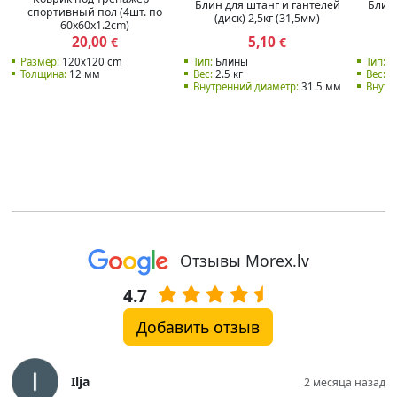
Блин для штанг и гантелей
Блин 
спортивный пол (4шт. по
(диск) 2,5кг (31,5мм)
(
60x60x1.2cm)
20,00
5,10
€
€
Размер:
120x120 cm
Тип:
Блины
Тип:
Б
Толщина:
12 мм
Вес:
2.5 кг
Вес:
10
Внутренний диаметр:
31.5 мм
Внутр
Отзывы Morex.lv
4.7
Добавить отзыв
Ilja
2 месяца назад