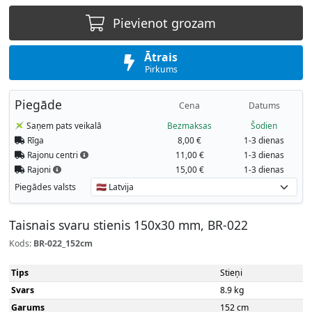
Pievienot grozam
Ātrais
Pirkums
Piegāde
Cena
Datums
Saņem pats veikalā
Bezmaksas
Šodien
Rīga
8,00 €
1-3 dienas
Rajonu centri
11,00 €
1-3 dienas
Rajoni
15,00 €
1-3 dienas
Piegādes valsts
Taisnais svaru stienis 150x30 mm, BR-022
Kods:
BR-022_152cm
Tips
Stieņi
Svars
8.9 kg
Garums
152 cm