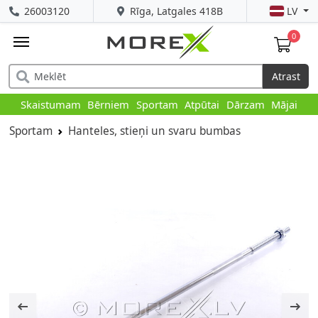
26003120
Rīga, Latgales 418B
LV
0
Atrast
Skaistumam
Bērniem
Sportam
Atpūtai
Dārzam
Mājai
Sportam
Hanteles, stieņi un svaru bumbas