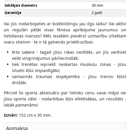
Iekšējais diametrs
30 mm
Garantija
2 gadi
Vai jūs nodarbojaties ar bodibildingu jau ilgu laiku? Vai aktīvi
un regulāri pētāt visas fitnesa aprīkojuma jaunumus un
lietošanas nianses? Mēs iesakām pievērst uzmanību izliektam
svaru stienim - te ir tā galvenās priekšrocības:
ērta saķere - tagad jūsu rokas neslīdēs, un jūs varēsiet
veikt vingrinājumus pārliecinošāk;
tiek trenētas iepriekš neskartas muskuļu zonas - jūsu
siluets kļūs iespaidīgāks;
samazinās traumas iespējamība - jūsu treniņi kļūst
drošāki.
Pērciet šo sporta aksesuāru par lielisku cenu savai mājai vai
jūsu sporta zālei - nodarbības kļūs efektīvākas, un rezultāts -
labāk pamanāms!
Izmēri:
152 cm x 30 mm.
Apmaksa