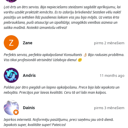
Ļoti ērts un ātrs serviss. Bija nepieciešams steidzami sagādāt aprīkojumu, lai
varētu uzsākt praktizēt iemācīto. Es to izdarīju brīvdienās! Sestdien vēlu naktī
pasūtīju un svētdien līdz pusdienas laikam viss jau bija mājās. Uz vietas ērta
piebraukšana, puiši atsaucīgi un izpalīdzīgi, smagākās vienības aiznesa un
salika mašīnā. Noteikti izmantošu vēlreiz!
Zane
pirms 2 mēnešiem
Perfekts serviss, perfekta apkalpošana! Konsultants 👌🏼 Bija radusies problēma.
Viss tikai profesionāli atrisināts! Uzlaboja dienu! 🙂
Andris
11 months ago
Paldies par ātro piegādi un laipno apkalpošanu. Prece bija labi iepakota un
nebojāta. Priecājos par laivas kvalitāti. Ceru tā arī labi man kalpos.
Dainis
pirms 3 mēnešiem
Iepirkos internetā. Noformēju pasūtījumu, preci saņēmu jau otrā dienā.
Iepakots super, kvalitāte super! Pateicos!