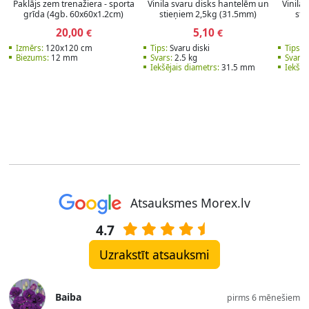
Paklājs zem trenažiera - sporta
Vinila svaru disks hantelēm un
Vinila
grīda (4gb. 60x60x1.2cm)
stieņiem 2,5kg (31.5mm)
sti
20,00
5,10
€
€
Izmērs:
120x120 cm
Tips:
Svaru diski
Tips:
S
Biezums:
12 mm
Svars:
2.5 kg
Svars:
Iekšējais diametrs:
31.5 mm
Iekšēj
Atsauksmes Morex.lv
4.7
Uzrakstīt atsauksmi
Baiba
pirms 6 mēnešiem