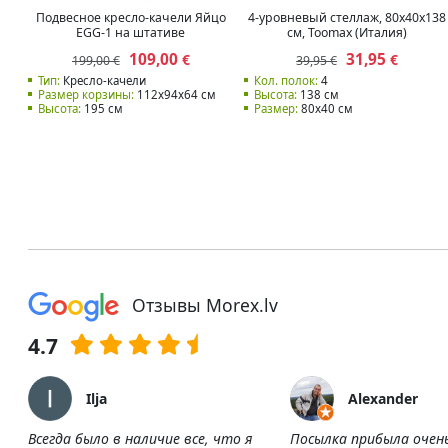
Подвесное кресло-качели Яйцо
4-уровневый стеллаж, 80x40x138
EGG-1 на штативе
см, Toomax (Италия)
109,00
31,95
€
€
199,00 €
39,95 €
Тип:
Кресло-качели
Кол. полок:
4
Размер корзины:
112x94x64 cм
Высота:
138 см
Высота:
195 см
Размер:
80x40 см
Отзывы Morex.lv
4.7
Ilja
Alexander
Всегда было в наличие все, что я
Посылка прибыла очен