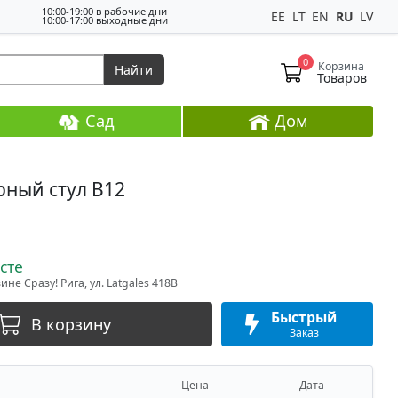
10:00-19:00 в рабочие дни
EE
LT
EN
RU
LV
10:00-17:00 выходные дни
0
Корзина
Найти
Товаров
Сад
Дом
рный стул B12
сте
не Сразу! Рига, ул. Latgales 418B
Быстрый
В корзину
Заказ
Цена
Дата