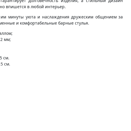
 гарантирует долговечность изделия, а стильный дизайн
ьно впишется в любой интерьер.
те им минуты уюта и наслаждения дружеским общением за
еменные и комфортабельные барные стулья.
аллом;
,2 мм;
5 см.
5 см.