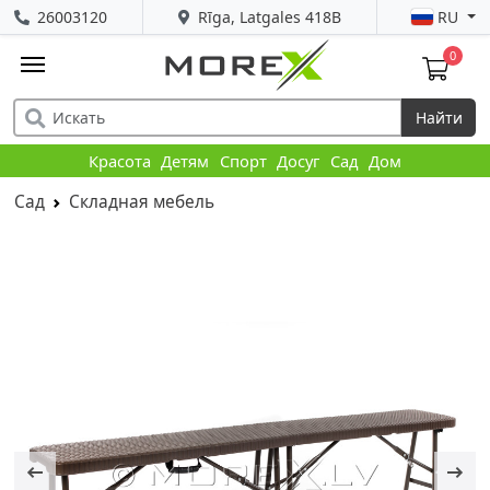
26003120
Rīga, Latgales 418B
RU
0
Найти
Красота
Детям
Спорт
Досуг
Сад
Дом
Сад
Складная мебель