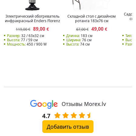
Садов
Электрический обогреватель
Складной стол с дизайном
см,
инфракрасный Enders Florenz
ротанга 183x76 см
89,00
49,00
€
€
119,00 €
67,00 €
1
Размер:
32 / 63x32 см
Длинна:
183 см
Тип:
К
Высота:
77 / 59 см
Ширина:
76 см
Высот
Мощность:
450 / 900 W
Высота:
74 см
Разме
Отзывы Morex.lv
4.7
Добавить отзыв