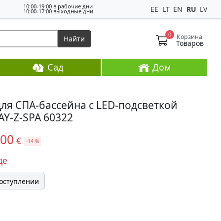
10:00-19:00 в рабочие дни
EE
LT
EN
RU
LV
10:00-17:00 выходные дни
0
Корзина
Найти
Товаров
Сад
Дом
ля СПА-бассейна с LED-подсветкой
AY-Z-SPA 60322
,00
€
-14 %
де
поступлении