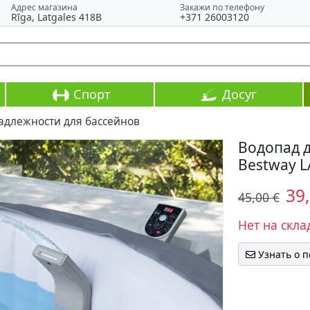
Адрес магазина
Закажи по телефону
Rīga, Latgales 418B
+371 26003120
Спорт
Досуг
адлежности для бассейнов
Водопад д
Bestway L
39
45,00 €
Нет на скла
Узнать о 