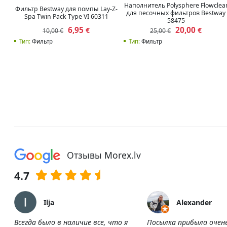
Наполнитель Polysphere Flowclea
Фильтр Bestway для помпы Lay-Z-
для песочных фильтров Bestway
Spa Twin Pack Type VI 60311
58475
6,95
20,00
€
€
10,00 €
25,00 €
Тип:
Фильтр
Тип:
Фильтр
Отзывы Morex.lv
4.7
Ilja
Alexander
Всегда было в наличие все, что я
Посылка прибыла очен