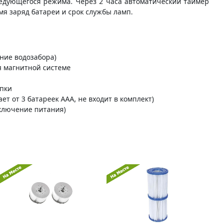
едующегося режима. Через 2 часа автоматический таймер
я заряд батареи и срок службы ламп.
ние водозабора)
я магнитной системе
опки
ет от 3 батареек ААА, не входит в комплект)
тключение питания)