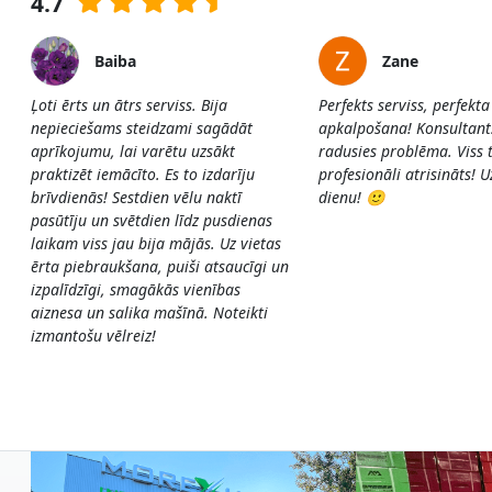
4.7
Baiba
Zane
Ļoti ērts un ātrs serviss. Bija
Perfekts serviss, perfekta
nepieciešams steidzami sagādāt
apkalpošana! Konsultants 
aprīkojumu, lai varētu uzsākt
radusies problēma. Viss t
praktizēt iemācīto. Es to izdarīju
profesionāli atrisināts! 
brīvdienās! Sestdien vēlu naktī
dienu! 🙂
pasūtīju un svētdien līdz pusdienas
laikam viss jau bija mājās. Uz vietas
ērta piebraukšana, puiši atsaucīgi un
izpalīdzīgi, smagākās vienības
aiznesa un salika mašīnā. Noteikti
izmantošu vēlreiz!