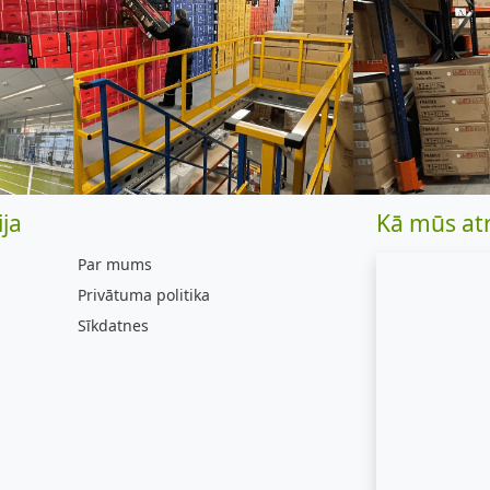
ja
Kā mūs at
Par mums
Privātuma politika
Sīkdatnes