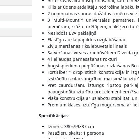
Airu skavas aira nostiprināšanai, kad to ne
Ķīlis ar ūdens atdalītāju nodrošina labāku 
2 noņemamas spuras dažādos izmēros virzie
3 Multi-Mount™ universālās pamatnes, k
piemēram, krūžu turētājiem, makšķeru turē
Neslīdošs EVA paklājiņš
Elastīga aukla papildus uzglabāšanai
Zivju mērīšanas rīks/iebūvētais lineāls
Satveršanas virves ar iebūvētiem D veida g
4 lieljaudas pārnēsāšanas rokturi
Augstspiediena piepūšanas / izlaišanas Bos
FortiFiber™ drop stitch konstrukcija ir iz
izstrādāti izcilai stingrībai, maksimālai izt
Pret caurduršanu izturīgs ripstop pārkl
paaugstinātu izturību pret elementiem (*sa
Plaša konstrukcija ar uzlabotu stabilitāti 
Premium klases, izturīga mugursoma ar liel
Specifikācijas:
Izmērs: 380×99×37 cm
Pasažieru skaits: 1 persona