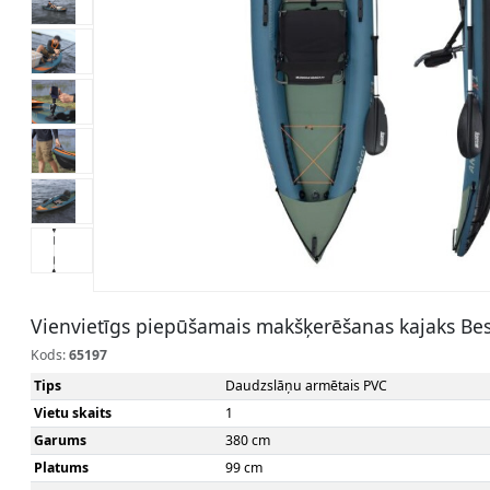
Vienvietīgs piepūšamais makšķerēšanas kajaks Bes
Kods:
65197
Tips
Daudzslāņu armētais PVC
Vietu skaits
1
Garums
380 cm
Platums
99 cm