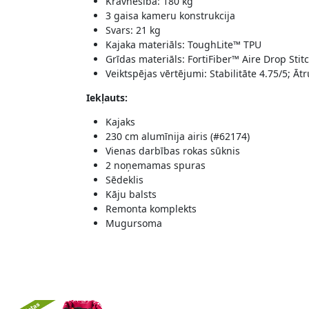
Kravnesība: 180 kg
3 gaisa kameru konstrukcija
Svars: 21 kg
Kajaka materiāls: ToughLite™ TPU
Grīdas materiāls: FortiFiber™ Aire Drop Stit
Veiktspējas vērtējumi: Stabilitāte 4.75/5; Ā
Iekļauts:
Kajaks
230 cm alumīnija airis (#62174)
Vienas darbības rokas sūknis
2 noņemamas spuras
Sēdeklis
Kāju balsts
Remonta komplekts
Mugursoma