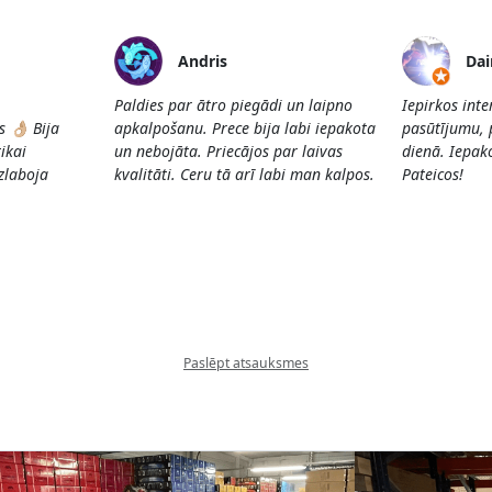
Andris
Dai
Paldies par ātro piegādi un laipno
Iepirkos int
👌🏼 Bija
apkalpošanu. Prece bija labi iepakota
pasūtījumu, 
ikai
un nebojāta. Priecājos par laivas
dienā. Iepako
Uzlaboja
kvalitāti. Ceru tā arī labi man kalpos.
Pateicos!
Paslēpt atsauksmes