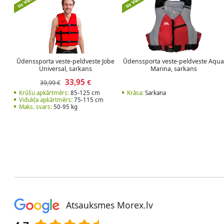
Ūdenssporta veste-peldveste Jobe
Ūdenssporta veste-peldveste Aqu
Universal, sarkans
Marina, sarkans
33,95
€
39,99 €
Krūšu apkārtmērs:
85-125 cm
Krāsa:
Sarkana
Vidukļa apkārtmērs:
75-115 cm
Maks. svars:
50-95 kg
Atsauksmes Morex.lv