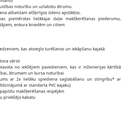
izmanto
kustības noturību un uzlabotu ātrumu.
na atbalstam atšķirīgos ūdens apstākļos.
as piemērotas lielākajai daļai makšķerēšanas piederumu,
tājiem, enkura kniedēm un citiem
redzeniem, kas atvieglo turēšanos un iekāpšanu kajakā
tona vārsti
gatavota no iekšējiem pavedieniem, kas ir inženierijas kārtībā
urībai, ātrumam un kursa noturībai
ājums ar 2x lielāku spiediena saglabāšanu un stingrību* ar
līdzinājumā ar standarta PVC kajaku)
un papildu makšķerēšanas iespējām
u priekšējo kabatu