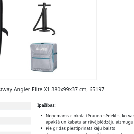
tway Angler Elite X1 380x99x37 cm, 65197
Ī
pašības:
Noņemams cinkota tērauda sēdeklis, ko var
apakšā un kabatu ar rāvējslēdzēju aizmugu
Pie grīdas piestiprināts kāju balsts