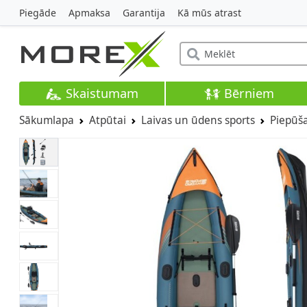
Piegāde
Apmaksa
Garantija
Kā mūs atrast
Skaistumam
Bērniem
Sākumlapa
Atpūtai
Laivas un ūdens sports
Piepūša