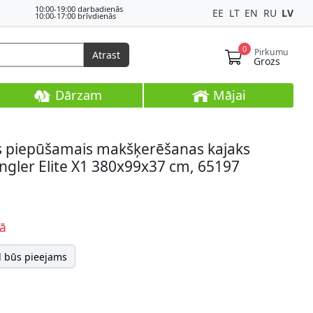
10:00-19:00 darbadienās
EE
LT
EN
RU
LV
10:00-17:00 brīvdienās
0
Pirkumu
Atrast
Grozs
Dārzam
Mājai
gs piepūšamais makšķerēšanas kajaks
gler Elite X1 380x99x37 cm, 65197
ā
d būs pieejams