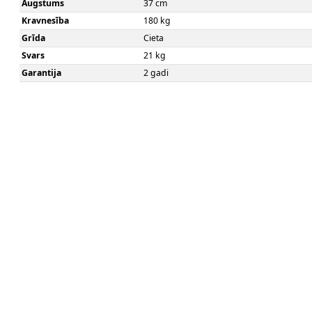
Augstums
37 cm
Kravnesība
180 kg
Grīda
Cieta
Svars
21 kg
Garantija
2 gadi