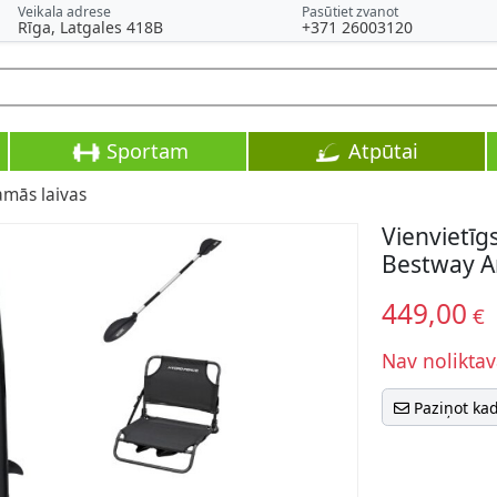
Veikala adrese
Pasūtiet zvanot
Rīga, Latgales 418B
+371 26003120
Sportam
Atpūtai
mās laivas
Vienvietī
Bestway An
449,00
€
Nav noliktav
Paziņot ka