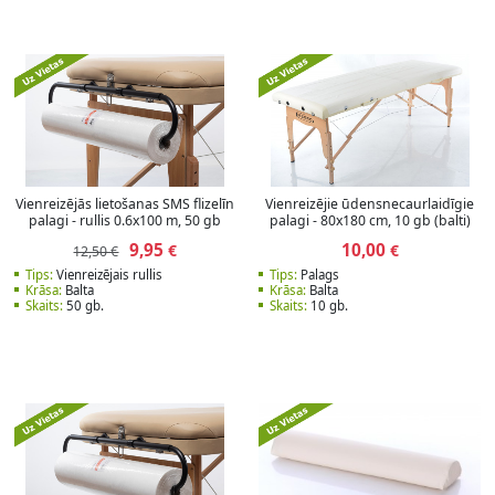
Vienreizējās lietošanas SMS flizelīn
Vienreizējie ūdensnecaurlaidīgie
palagi - rullis 0.6x100 m, 50 gb
palagi - 80x180 cm, 10 gb (balti)
9,95
10,00
€
€
12,50 €
Tips:
Vienreizējais rullis
Tips:
Palags
Krāsa:
Balta
Krāsa:
Balta
Skaits:
50 gb.
Skaits:
10 gb.