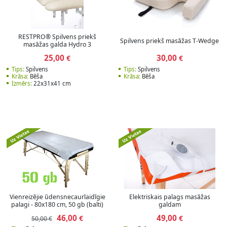
RESTPRO® Spilvens priekš
Spilvens priekš masāžas T-Wedge
masāžas galda Hydro 3
25,00
30,00
€
€
Tips:
Spilvens
Tips:
Spilvens
Krāsa:
Bēša
Krāsa:
Bēša
Izmērs:
22x31x41 cm
Vienreizējie ūdensnecaurlaidīgie
Elektriskais palags masāžas
palagi - 80x180 cm, 50 gb (balti)
galdam
46,00
49,00
€
€
50,00 €