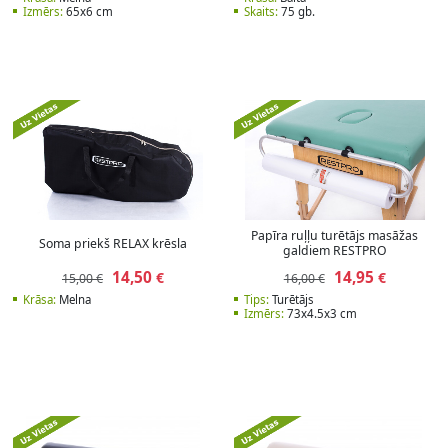
Izmērs:
65x6 cm
Skaits:
75 gb.
Papīra ruļļu turētājs masāžas
Soma priekš RELAX krēsla
galdiem RESTPRO
14,50
14,95
€
€
15,00 €
16,00 €
Krāsa:
Melna
Tips:
Turētājs
Izmērs:
73x4.5x3 cm