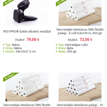
Vienreizējās lietošanas SMS flizelīn
RESTPRO® Galda atbalsts masāžai
palagi - 6 rulli 0.6x150 m, 450 gb
70,00
72,50
€
€
75,00 €
93,00 €
Tips:
Balsts
Tips:
Vienreizējais rullis
Krāsa:
Melna
Krāsa:
Balta
Izmērs:
54x19x31.5 cm
Skaits:
450 gb.
Vienreizējās lietošanas SMS flizelīn
Vienreizējās lietošanas palagi - 10