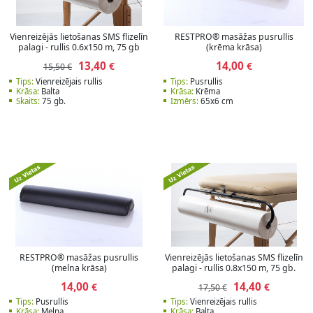
Vienreizējās lietošanas SMS flizelīn
RESTPRO® masāžas pusrullis
palagi - rullis 0.6x150 m, 75 gb
(krēma krāsa)
13,40
14,00
€
€
15,50 €
Tips:
Vienreizējais rullis
Tips:
Pusrullis
Krāsa:
Balta
Krāsa:
Krēma
Skaits:
75 gb.
Izmērs:
65x6 cm
RESTPRO® masāžas pusrullis
Vienreizējās lietošanas SMS flizelīn
(melna krāsa)
palagi - rullis 0.8x150 m, 75 gb.
14,00
14,40
€
€
17,50 €
Tips:
Pusrullis
Tips:
Vienreizējais rullis
Krāsa:
Melna
Krāsa:
Balta