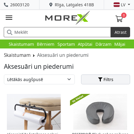
26003120
Rīga, Latgales 418B
LV
0
Atrast
Skaistumam
Bērniem
Sportam
Atpūtai
Dārzam
Mājai
Skaistumam
Aksesuāri un piederumi
Aksesuāri un piederumi
Filtrs