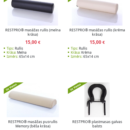
RESTPRO® masāžas rullis (melna
RESTPRO® masāžas rullis (krēma
krāsa)
krāsa)
15,00
15,00
€
€
Tips:
Rullis
Tips:
Rullis
Krāsa:
Melna
Krāsa:
Krēma
Izmērs:
65x14 cm
Izmērs:
65x14 cm
RESTPRO® masāžas pusrullis
RESTPRO® plastmasas galvas
Memory (bēša krāsa)
balsts