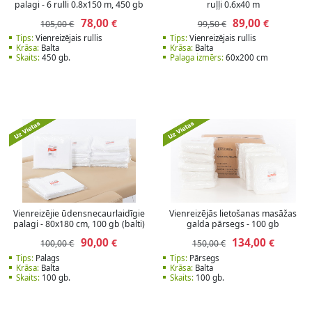
palagi - 6 rulli 0.8x150 m, 450 gb
ruļļi 0.6x40 m
78,00
89,00
€
€
105,00 €
99,50 €
Tips:
Vienreizējais rullis
Tips:
Vienreizējais rullis
Krāsa:
Balta
Krāsa:
Balta
Skaits:
450 gb.
Palaga izmērs:
60x200 cm
Vienreizējie ūdensnecaurlaidīgie
Vienreizējās lietošanas masāžas
palagi - 80x180 cm, 100 gb (balti)
galda pārsegs - 100 gb
90,00
134,00
€
€
100,00 €
150,00 €
Tips:
Palags
Tips:
Pārsegs
Krāsa:
Balta
Krāsa:
Balta
Skaits:
100 gb.
Skaits:
100 gb.