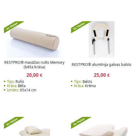
RESTPRO® masāžas rullis Memory
RESTPRO® alumīnija galvas balsts
(bēša krāsa)
20,00
25,00
€
€
Tips:
Rullis
Tips:
Balsts
Krāsa:
Bēša
Krāsa:
Krēma
Izmērs:
65x14 cm