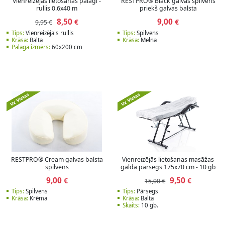
Vienreizējās lietošanas palagi -
RESTPRO® Black galvas spilvens
rullis 0.6x40 m
priekš galvas balsta
8,50
9,00
€
€
9,95 €
Tips:
Vienreizējais rullis
Tips:
Spilvens
Krāsa:
Balta
Krāsa:
Melna
Palaga izmērs:
60x200 cm
RESTPRO® Cream galvas balsta
Vienreizējās lietošanas masāžas
spilvens
galda pārsegs 175x70 cm - 10 gb
9,00
9,50
€
€
15,00 €
Tips:
Spilvens
Tips:
Pārsegs
Krāsa:
Krēma
Krāsa:
Balta
Skaits:
10 gb.