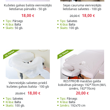
Kušetes galvas balsta vienreizējās
Sejas cauruma vienreizējās
lietošanas pārvalks - 50 gb
lietošanas salvetes - 100 gb
18,00
18,00
€
€
20,00 €
Tips:
Pārsegs
Tips:
Salvetes
Krāsa:
Balta
Krāsa:
Balta
Skaits:
50 gb.
Skaits:
100 gb.
RESTPRO® masāžas galda
Vienreizējās salvetes priekš
kokvilnas pārsegs 192*70cm (M/L
kušetes galvas balsta - 100 gb
izmērs, 192*70cm)
18,00
20,00
€
€
20,00 €
Tips:
Salvetes
Tips:
Pārsegs
Krāsa:
Balta
Krāsa:
Balta
Skaits:
100 gb.
Izmērs:
192x70 cm