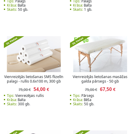
Tips:
Palags
Tips:
Palags
Krāsa:
Balta
Krāsa:
Balta
Skaits:
50 gb.
Skaits:
1 gb.
Vienreizējās lietošanas SMS flizelīn
Vienreizējās lietošanas masāžas
palagi - rullis 0.6x100 m, 300 gb
galda pārsegs - 50 gb
54,00
67,50
€
€
75,00 €
75,00 €
Tips:
Vienreizējais rullis
Tips:
Pārsegs
Krāsa:
Balta
Krāsa:
Bēša
Skaits:
300 gb.
Skaits:
50 gb.