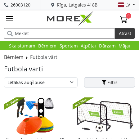
26003120
Rīga, Latgales 418B
LV
0
Atrast
Skaistumam
Bērniem
Sportam
Atpūtai
Dārzam
Mājai
Bērniem
Futbola vārti
Futbola vārti
Filtrs