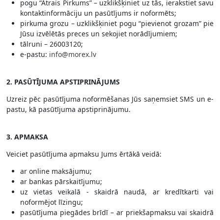
pogu “Ātrais Pirkums” – uzklikšķiniet uz tās, ierakstiet savu
kontaktinformāciju un pasūtījums ir noformēts;
pirkuma grozu – uzklikšķiniet pogu “pievienot grozam” pie
Jūsu izvēlētās preces un sekojiet norādījumiem;
tālruni – 26003120;
e-pastu:
info@morex.lv
2. PASŪTĪJUMA APSTIPRINĀJUMS
Uzreiz pēc pasūtījuma noformēšanas Jūs saņemsiet SMS un e-
pastu, kā pasūtījuma apstiprinājumu.
3. APMAKSA
Veiciet pasūtījuma apmaksu Jums ērtākā veidā:
ar online maksājumu;
ar bankas pārskaitījumu;
uz vietas veikalā - skaidrā naudā, ar kredītkarti vai
noformējot līzingu;
pasūtījuma piegādes brīdī – ar priekšapmaksu vai skaidrā