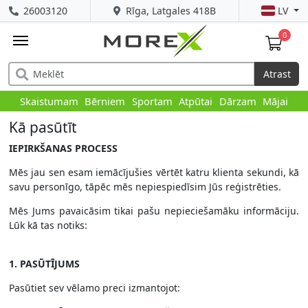
26003120
Rīga, Latgales 418B
LV
0
Atrast
Skaistumam
Bērniem
Sportam
Atpūtai
Dārzam
Mājai
Kā pasūtīt
IEPIRKŠANAS PROCESS
Mēs jau sen esam iemācījušies vērtēt katru klienta sekundi, kā
savu personīgo, tāpēc mēs nepiespiedīsim Jūs reģistrēties.
Mēs Jums pavaicāsim tikai pašu nepieciešamāku informāciju.
Lūk kā tas notiks:
1. PASŪTĪJUMS
Pasūtiet sev vēlamo preci izmantojot: