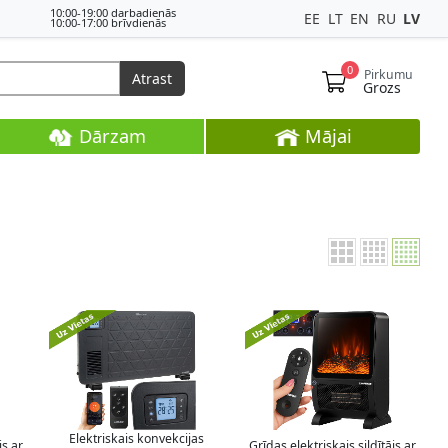
10:00-19:00 darbadienās
EE
LT
EN
RU
LV
10:00-17:00 brīvdienās
0
Pirkumu
Atrast
Grozs
Dārzam
Mājai
Elektriskais konvekcijas
js ar
Grīdas elektriskais sildītājs ar