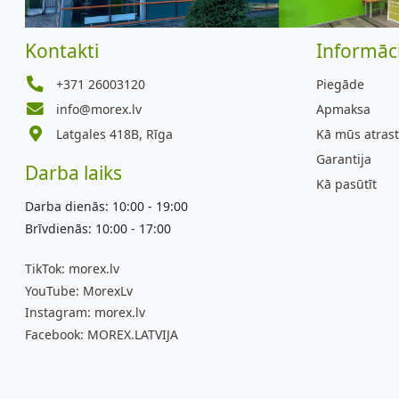
Kontakti
Informāci
+371 26003120
Piegāde
info@morex.lv
Apmaksa
Latgales 418B, Rīga
Kā mūs atrast
Garantija
Darba laiks
Kā pasūtīt
Darba dienās: 10:00 - 19:00
Brīvdienās: 10:00 - 17:00
TikTok:
morex.lv
YouTube:
MorexLv
Instagram:
morex.lv
Facebook:
MOREX.LATVIJA