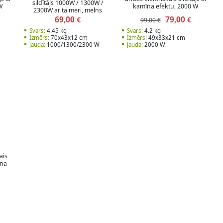
sildītājs 1000W / 1300W /
W
kamīna efektu, 2000 W
2300W ar taimeri, melns
69,00
79,00
€
€
99,00 €
Svars:
4.45 kg
Svars:
4.2 kg
Izmērs:
70x43x12 cm
Izmērs:
49x33x21 cm
Jauda:
1000/1300/2300 W
Jauda:
2000 W
ais
ona