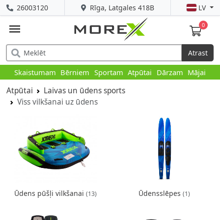
26003120
Rīga, Latgales 418B
LV
0
Atrast
Skaistumam
Bērniem
Sportam
Atpūtai
Dārzam
Mājai
Atpūtai
Laivas un ūdens sports
Viss vilkšanai uz ūdens
Ūdens pūšļi vilkšanai
Ūdensslēpes
(13)
(1)