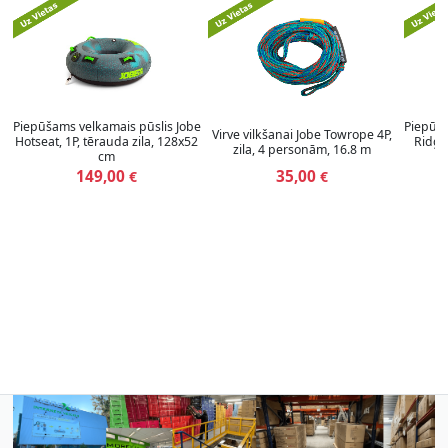
Piepūšams velkamais pūslis Jobe
Piepūša
Virve vilkšanai Jobe Towrope 4P,
Hotseat, 1P, tērauda zila, 128x52
Ridge
zila, 4 personām, 16.8 m
cm
(
149,00
35,00
€
€
1