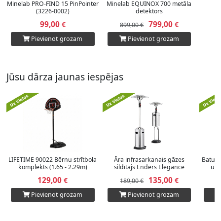
Minelab PRO-FIND 15 PinPointer
Minelab EQUINOX 700 metāla
(3226-0002)
detektors
99,00
799,00
€
€
899,00 €
Pievienot grozam
Pievienot grozam
Jūsu dārza jaunas iespējas
LIFETIME 90022 Bērnu strītbola
Āra infrasarkanais gāzes
Batuts
komplekts (1.65 - 2.29m)
sildītājs Enders Elegance
un 
129,00
135,00
€
€
189,00 €
1
Pievienot grozam
Pievienot grozam