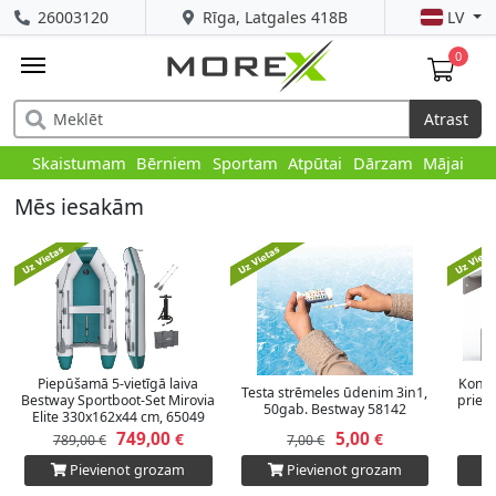
26003120
Rīga, Latgales 418B
LV
0
Atrast
Skaistumam
Bērniem
Sportam
Atpūtai
Dārzam
Mājai
Mēs iesakām
Piepūšamā 5-vietīgā laiva
Konso
Testa strēmeles ūdenim 3in1,
Bestway Sportboot-Set Mirovia
priek
50gab. Bestway 58142
Elite 330x162x44 cm, 65049
749,00
5,00
€
€
789,00 €
7,00 €
Pievienot grozam
Pievienot grozam