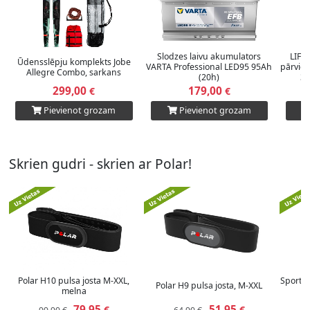
Slodzes laivu akumulators
LIFE
Ūdensslēpju komplekts Jobe
VARTA Professional LED95 95Ah
pārviet
Allegre Combo, sarkans
(20h)
3.
299,00
179,00
€
€
Pievienot grozam
Pievienot grozam
Skrien gudri - skrien ar Polar!
Polar H10 pulsa josta M-XXL,
Sporta
Polar H9 pulsa josta, M-XXL
melna
3
79,95
51,95
€
€