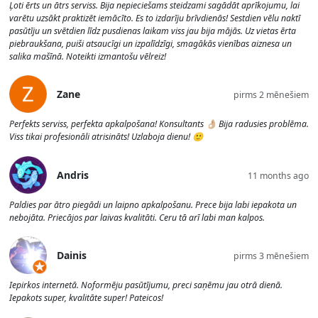
Ļoti ērts un ātrs serviss. Bija nepieciešams steidzami sagādāt aprīkojumu, lai
varētu uzsākt praktizēt iemācīto. Es to izdarīju brīvdienās! Sestdien vēlu naktī
pasūtīju un svētdien līdz pusdienas laikam viss jau bija mājās. Uz vietas ērta
piebraukšana, puiši atsaucīgi un izpalīdzīgi, smagākās vienības aiznesa un
salika mašīnā. Noteikti izmantošu vēlreiz!
Zane
pirms 2 mēnešiem
Perfekts serviss, perfekta apkalpošana! Konsultants 👌🏼 Bija radusies problēma.
Viss tikai profesionāli atrisināts! Uzlaboja dienu! 🙂
Andris
11 months ago
Paldies par ātro piegādi un laipno apkalpošanu. Prece bija labi iepakota un
nebojāta. Priecājos par laivas kvalitāti. Ceru tā arī labi man kalpos.
Dainis
pirms 3 mēnešiem
Iepirkos internetā. Noformēju pasūtījumu, preci saņēmu jau otrā dienā.
Iepakots super, kvalitāte super! Pateicos!