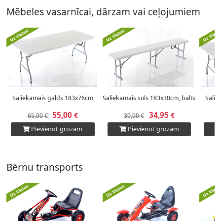
Mēbeles vasarnīcai, dārzam vai ceļojumiem
Saliekamais galds 183x76cm
Saliekamais sols 183x30cm, balts
Salie
55,00
34,95
€
€
65,00 €
39,00 €
Pievienot grozam
Pievienot grozam
Bērnu transports