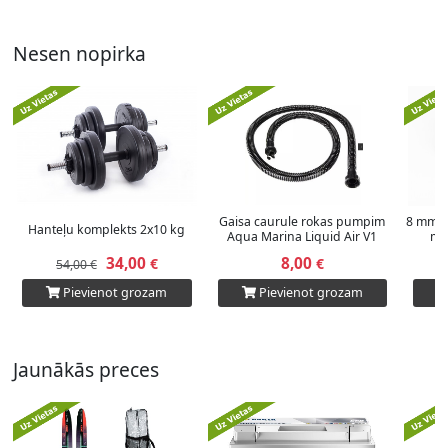
Nesen nopirka
Gaisa caurule rokas pumpim
8 mm x
Hanteļu komplekts 2x10 kg
Aqua Marina Liquid Air V1
me
34,00
8,00
€
€
54,00 €
Pievienot grozam
Pievienot grozam
Jaunākās preces