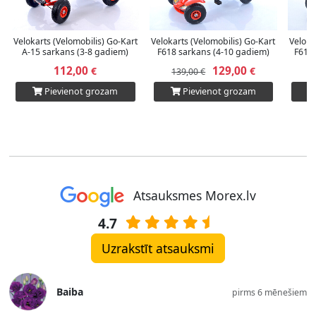
Velokarts (Velomobilis) Go-Kart
Velokarts (Velomobilis) Go-Kart
Veloka
A-15 sarkans (3-8 gadiem)
F618 sarkans (4-10 gadiem)
F618 
112,00
129,00
€
€
139,00 €
1
Pievienot grozam
Pievienot grozam
Atsauksmes Morex.lv
4.7
Uzrakstīt atsauksmi
Baiba
pirms 6 mēnešiem