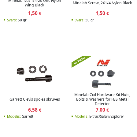
Minelab Nut 1/4-20 Unc Nylon
Minelab Screw, 2X1/4 Nylon Black
Wing Black
1,50
1,50
€
€
Svars:
50 gr
Svars:
50 gr
Minelab Coil Hardware Kit Nuts,
Garrett Clevis spoles skrūves
Bolts & Washers for FBS Metal
Detector
6,58
7,00
€
€
Modelis:
Garrett
Modelis:
E-trac/Safari/Explorer