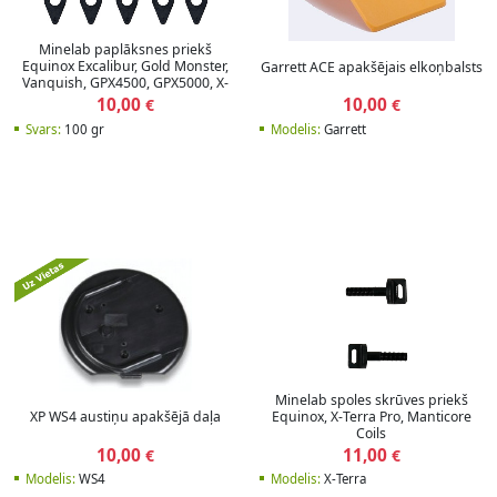
Minelab paplāksnes priekš
Equinox Excalibur, Gold Monster,
Garrett ACE apakšējais elkoņbalsts
Vanquish, GPX4500, GPX5000, X-
Terra Pro
10,00
10,00
€
€
Svars:
100 gr
Modelis:
Garrett
Minelab spoles skrūves priekš
XP WS4 austiņu apakšējā daļa
Equinox, X-Terra Pro, Manticore
Coils
10,00
11,00
€
€
Modelis:
WS4
Modelis:
X-Terra