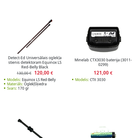
Detect-Ed Universālais oglekļa
Minelab CTX3030 baterija (3011-
stienis detektoram Equinox LS
0299)
Red-Belly Black
120,00
121,00
€
€
130,00 €
Modelis:
Equinox LS Red-Belly
Modelis:
CTX 3030
Materiāls:
Oglekļšķiedra
Svars:
170 gr