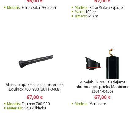
56,00
62,00
€
€
Modelis:
E-trac/Safari/Explorer
Modelis:
E-trac/Safari/Explorer
Svars:
100 gr
Izmērs:
61 cm
Minelab Li-Ion uzlādējams
Minelab apakšējais stienis priekš
akumulators priekš Manticore
Equinox 700, 900 (3011-0468)
(3011-0486)
67,00
67,00
€
€
Modelis:
Equinox 700/900
Modelis:
Manticore
Materiāls:
Oglekļšķiedra