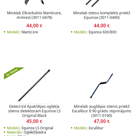
Minelab Elkoņbalsts Manticore,
Minelab stieņu komplekts priekš
Armrest (3011-0478)
Equinox (3011-0400)
44,00
44,00
€
€
Modelis:
Manticore
Modelis:
Equinox 600/800
Detect-Ed Apakšējais oglekļa
Minelab augšējais stienis priekš
stienis detektoram Equinox LS
Excalibur II 90 grādu stiprinājums
Original Black
(3011-0190)
45,00
47,00
€
€
Modelis:
Equinox LS Original
Modelis:
Excalibur
Materiāls:
Oglekļšķiedra