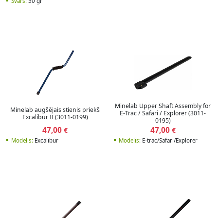
Svars:
50 gr
Minelab Upper Shaft Assembly for
Minelab augšējais stienis priekš
E-Trac / Safari / Explorer (3011-
Excalibur II (3011-0199)
0195)
47,00
47,00
€
€
Modelis:
Excalibur
Modelis:
E-trac/Safari/Explorer