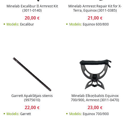
Minelab Excalibur II Armrest Kit
Minelab Armrest Repair Kit for X-
(3011-0140)
Terra, Equinox (3011-0385)
20,00
21,00
€
€
Modelis:
Excalibur
Modelis:
Equinox 600/800
Garrett Apakšējais stienis
Minelab Elkoņbalsts Equinox
(9975610)
700/900, Armrest (3011-0470)
22,00
23,00
€
€
Modelis:
Garrett
Modelis:
Equinox 700/900