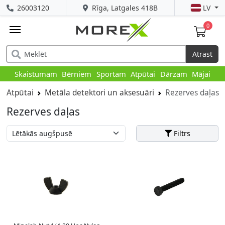
26003120
Rīga, Latgales 418B
LV
0
Atrast
Skaistumam
Bērniem
Sportam
Atpūtai
Dārzam
Mājai
Atpūtai
Metāla detektori un aksesuāri
Rezerves daļas
Rezerves daļas
Filtrs