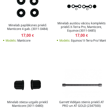
Minelab austiņu vāciņu komplekts
Minelab paplāksnes priekš
priekš X-Terra Pro, Manticore,
Manticore 4 gab. (3011-0484)
Equinox (3011-0485)
17,00
17,00
€
€
Modelis:
Manticore
Modelis:
Equinox/ X-Terra Pro/ Mantic
Minelab stieņa uzgalis priekš
Garrett Vidējais stienis priekš AT
Manticore (3011-0480)
PRO un AT GOLD (2347500)