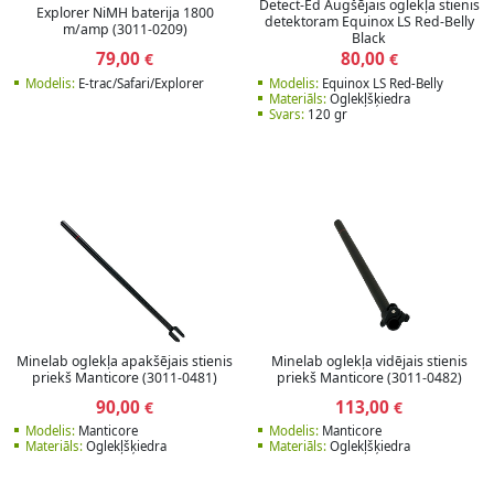
Detect-Ed Augšējais oglekļa stienis
Explorer NiMH baterija 1800
detektoram Equinox LS Red-Belly
m/amp (3011-0209)
Black
79,00
80,00
€
€
Modelis:
E-trac/Safari/Explorer
Modelis:
Equinox LS Red-Belly
Materiāls:
Oglekļšķiedra
Svars:
120 gr
Minelab oglekļa apakšējais stienis
Minelab oglekļa vidējais stienis
priekš Manticore (3011-0481)
priekš Manticore (3011-0482)
90,00
113,00
€
€
Modelis:
Manticore
Modelis:
Manticore
Materiāls:
Oglekļšķiedra
Materiāls:
Oglekļšķiedra