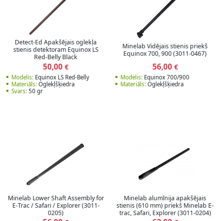
Detect-Ed Apakšējais oglekļa
Minelab Vidējais stienis priekš
stienis detektoram Equinox LS
Equinox 700, 900 (3011-0467)
Red-Belly Black
50,00
56,00
€
€
Modelis:
Equinox LS Red-Belly
Modelis:
Equinox 700/900
Materiāls:
Oglekļšķiedra
Materiāls:
Oglekļšķiedra
Svars:
50 gr
Minelab Lower Shaft Assembly for
Minelab alumīnija apakšējais
E-Trac / Safari / Explorer (3011-
stienis (610 mm) priekš Minelab E-
0205)
trac, Safari, Explorer (3011-0204)