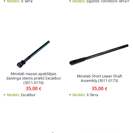
Modelis:
X-Terra
Modelis:
Equinox 700/900/X-Terra Pr
Minelab mazais apakšējais
Minelab Short Lower Shaft
daivinga stienis priekš Excalibur
Assembly (3011-0173)
(3011-0174)
35,00
35,00
€
€
Modelis:
Excalibur
Modelis:
X-Terra