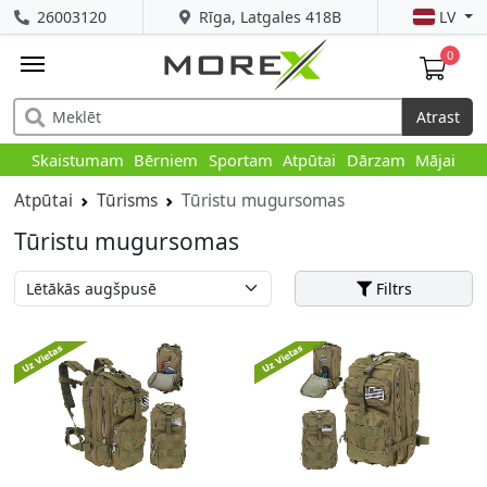
26003120
Rīga, Latgales 418B
LV
0
Atrast
Skaistumam
Bērniem
Sportam
Atpūtai
Dārzam
Mājai
Atpūtai
Tūrisms
Tūristu mugursomas
Tūristu mugursomas
Filtrs