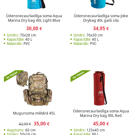
Ūdensnecaurlaidīga soma Aqua
Ūdensnecaurlaidīga soma Jobe
Marina Dry bag 40L Light Blue
Drybag 40L gaiši zila
30,00
34,95
€
€
Izmērs:
70x28 cm
Izmērs:
76x30 cm
Kapacitāte:
40 L
Kapacitāte:
40 L
Materiāls:
PVC
Materiāls:
PVC
Ūdensnecaurlaidīga soma Aqua
Mugursoma militārā 45L
Marina Dry bag 90L Red
35,00
45,00
€
€
42,99 €
Augstums:
60 cm
Izmērs:
125x45 cm
Izmērs:
50x16 cm
Kapacitāte:
90 L