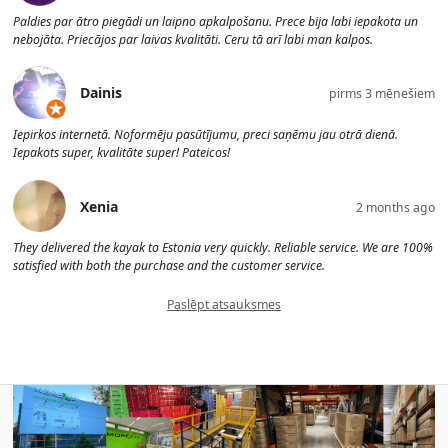
Paldies par ātro piegādi un laipno apkalpošanu. Prece bija labi iepakota un
nebojāta. Priecājos par laivas kvalitāti. Ceru tā arī labi man kalpos.
Dainis
pirms 3 mēnešiem
Iepirkos internetā. Noformēju pasūtījumu, preci saņēmu jau otrā dienā.
Iepakots super, kvalitāte super! Pateicos!
Xenia
2 months ago
They delivered the kayak to Estonia very quickly. Reliable service. We are 100%
satisfied with both the purchase and the customer service.
Paslēpt atsauksmes