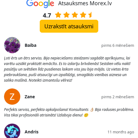
Atsauksmes Morex.lv
4.7
Uzrakstīt atsauksmi
Baiba
pirms 6 mēnešiem
Ļoti ērts un ātrs serviss. Bija nepieciešams steidzami sagādāt aprīkojumu, lai
varētu uzsākt praktizēt iemācīto. Es to izdarīju brīvdienās! Sestdien vēlu naktī
pasūtīju un svētdien līdz pusdienas laikam viss jau bija mājās. Uz vietas ērta
piebraukšana, puiši atsaucīgi un izpalīdzīgi, smagākās vienības aiznesa un
salika mašīnā. Noteikti izmantošu vēlreiz!
Zane
pirms 2 mēnešiem
Perfekts serviss, perfekta apkalpošana! Konsultants 👌🏼 Bija radusies problēma.
Viss tikai profesionāli atrisināts! Uzlaboja dienu! 🙂
Andris
11 months ago