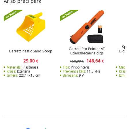
Ar šo preci pērk
Spec
Garrett Pro-Pointer AT
Garrett Plastic Sand Scoop
Bigfo
ūdensnecaurlaidīgs
29,00
146,64
€
€
150,99 €
Materiāls:
Plastmasa
Tips:
Pinpointeris
Materi
Krāsa:
Dzeltena
Frekvence kHz:
11.5 kHz
Krāsa:
Izmērs:
22x14x15 cm
Barošana:
9 V
Izmērs