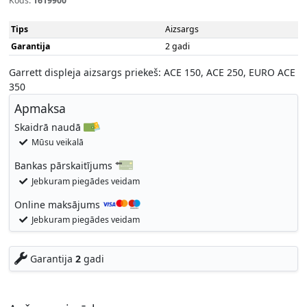
Kods:
1619900
Tips
Aizsargs
Garantija
2 gadi
Garrett displeja aizsargs priekeš: ACE 150, ACE 250, EURO ACE
350
Apmaksa
Skaidrā naudā
Mūsu veikalā
Bankas pārskaitījums
Jebkuram piegādes veidam
Online maksājums
Jebkuram piegādes veidam
Garantija
2
gadi