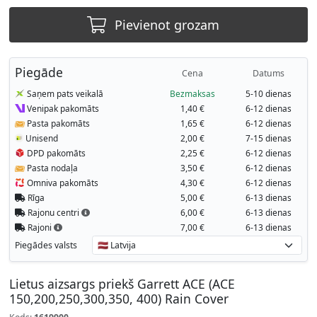
Pievienot grozam
Piegāde
Cena
Datums
Saņem pats veikalā
Bezmaksas
5-10 dienas
Venipak pakomāts
1,40 €
6-12 dienas
Pasta pakomāts
1,65 €
6-12 dienas
Unisend
2,00 €
7-15 dienas
DPD pakomāts
2,25 €
6-12 dienas
Pasta nodaļa
3,50 €
6-12 dienas
Omniva pakomāts
4,30 €
6-12 dienas
Rīga
5,00 €
6-13 dienas
Rajonu centri
6,00 €
6-13 dienas
Rajoni
7,00 €
6-13 dienas
Piegādes valsts
Lietus aizsargs priekš Garrett ACE (ACE
150,200,250,300,350, 400) Rain Cover